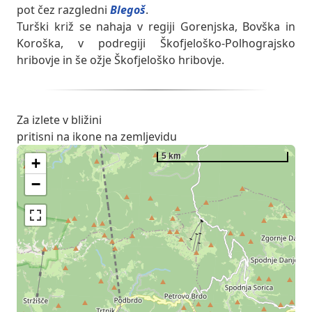
pot čez razgledni
Blegoš
.
Turški križ se nahaja v regiji Gorenjska, Bovška in
Koroška, v podregiji Škofjeloško-Polhograjsko
hribovje in še ožje Škofjeloško hribovje.
Za izlete v bližini
pritisni na ikone na zemljevidu
5 km
+
−