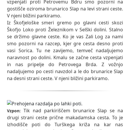
vzpenjati proti Petrovemu Bdru smo pozorni na
gostišče oziroma brunarico Slap na levi strani ceste.
V njeni bližini parkiramo.
Iz Škofjeloške smeri gremo po glavni cesti skozi
Škofjo Loko proti Železnikom v Selški dolini. Stalno
se držimo glavne ceste. Ko je vas Zali Log za nami
smo pozorni na razcep, kjer gre cesta desno proti
vasi Sorica. Tu ne zavijemo, temveč nadaljujemo
naravnost po dolini. Kmalu se začne cesta vzpenjati
in nas pripelje do Petrovega Brda. Z vožnjo
nadaljujemo po cesti navzdol a le do brunarice Slap
na desni strani ceste. V njeni bližini parkiramo.
Tik nad parkiriščem brunarice Slap se na
Vzpon:
drugi strani ceste prične makadamska cesta. To je
izhodišče poti do Turškega križa na kar nas