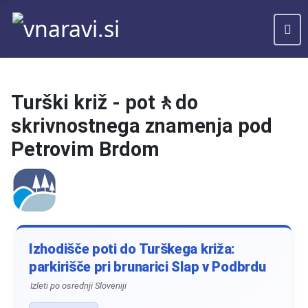
Turški križ - pot🚶do
skrivnostnega znamenja pod
Petrovim Brdom
Izhodišče poti do Turškega križa:
parkirišče pri brunarici Slap v Podbrdu
Izleti po osrednji Sloveniji