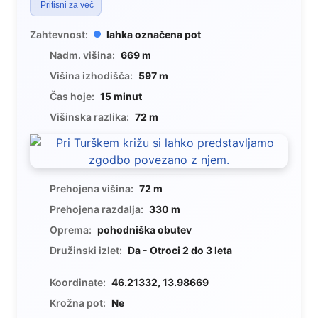
Pritisni za več
Zahtevnost:
lahka označena pot
Nadm. višina:
669 m
Višina izhodišča:
597 m
Čas hoje:
15 minut
Višinska razlika:
72 m
Prehojena višina:
72 m
Prehojena razdalja:
330 m
Oprema:
pohodniška obutev
Družinski izlet:
Da - Otroci 2 do 3 leta
Koordinate:
46.21332, 13.98669
Krožna pot:
Ne