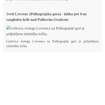
Sveti Lovrenc (Polhograjska gora) - lahka pot🚶na
razgleden hrib nad Polhovim Gradcem
Cerkvica svetega Lovrenca na Polhograjski gori je priljubljena
izletniška točka.
Pohodniška
Družinski
Krožne
Išči
Novi
Vreme
Facebook
Zem
aplikacija
izleti
poti
izlete
izleti