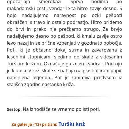
opozarjajo smerokazi. Sprva hodimo po
makadamski cesti, vendar le-ta hitro zavije desno. S
hojo nadaljujemo naravnost po ozki pešpoti
obraščeni s travo in ostalo podrastjo. Hitro pridemo
do brvi in preko nje prečkamo strugo. Za brvjo
nadaljujemo desno po pešpoti, ki kmalu zavije ostro
levo nazaj in se prične vzpenjati v gozdnato pobočje.
Poti, ki je občasno dokaj strma in zavarovana z
lesenimi stopnicami sledimo do skale z vklesanim
Turškim križem. Označuje ga zelen kvadrat. Pod njo
je klopca. V reži skale se nahaja na plastificirani papir
natisnjena legenda. Pot je zanimiva predvsem iz
stališča zgodbe nastanka križa.
Na izhodišče se vrnemo po isti poti.
Sestop:
Turški križ
Za galerijo (13) pritisni: