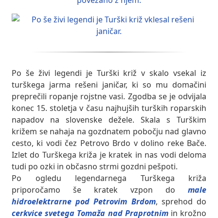
Po še živi legendi je Turški križ v skalo vsekal iz
turškega jarma rešeni janičar, ki so mu domačini
preprečili ropanje rojstne vasi. Zgodba se je odvijala
konec 15. stoletja v času najhujših turških roparskih
napadov na slovenske dežele. Skala s Turškim
križem se nahaja na gozdnatem pobočju nad glavno
cesto, ki vodi čez Petrovo Brdo v dolino reke Bače.
Izlet do Turškega križa je kratek in nas vodi deloma
tudi po ozki in občasno strmi gozdni pešpoti.
Po ogledu legendarnega Turškega križa
priporočamo še kratek vzpon do
male
hidroelektrarne pod Petrovim Brdom
, sprehod do
cerkvice svetega Tomaža nad Praprotnim
in krožno