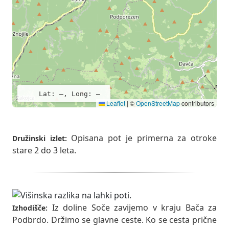
Lat: –, Long: –
Leaflet
|
©
OpenStreetMap
contributors
Opisana pot je primerna za otroke
Družinski izlet:
stare 2 do 3 leta.
Iz doline Soče zavijemo v kraju Bača za
Izhodišče:
Podbrdo. Držimo se glavne ceste. Ko se cesta prične