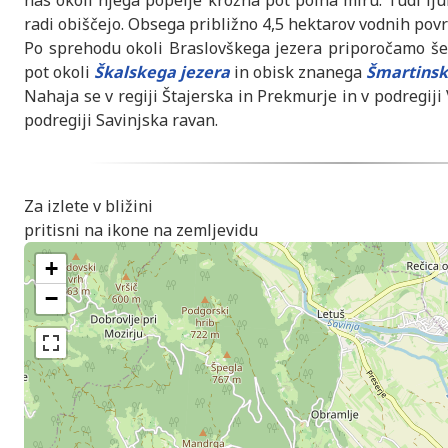
nas okoli njega popelje krožna pot polna miru. Tudi ljub
radi obiščejo. Obsega približno 4,5 hektarov vodnih povr
Po sprehodu okoli Braslovškega jezera priporočamo š
pot okoli
Škalskega jezera
in obisk znanega
Šmartinsk
Nahaja se v regiji Štajerska in Prekmurje in v podregiji
podregiji Savinjska ravan.
Za izlete v bližini
pritisni na ikone na zemljevidu
+
−