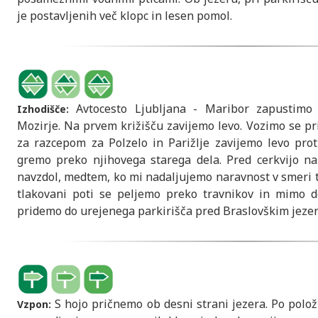
je postavljenih več klopc in lesen pomol.
Avtocesto Ljubljana - Maribor zapustimo 
Izhodišče:
Mozirje. Na prvem križišču zavijemo levo. Vozimo se pri
za razcepom za Polzelo in Parižlje zavijemo levo prot
gremo preko njihovega starega dela. Pred cerkvijo na
navzdol, medtem, ko mi nadaljujemo naravnost v smeri t
tlakovani poti se peljemo preko travnikov in mimo d
pridemo do urejenega parkirišča pred Braslovškim jezer
S hojo pričnemo ob desni strani jezera. Po polož
Vzpon: