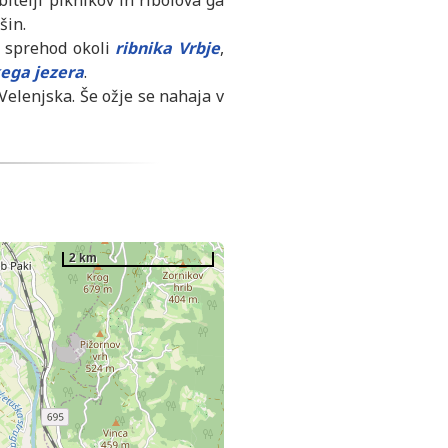
itelji piknikov in ribolova ga
šin.
e sprehod okoli
ribnika Vrbje
,
ega jezera
.
 Velenjska. Še ožje se nahaja v
2 km