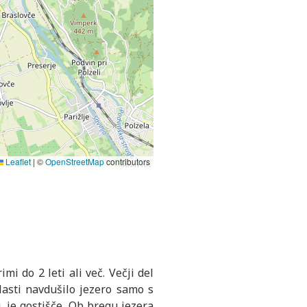
Leaflet
|
©
OpenStreetMap
contributors
mi do 2 leti ali več. Večji del
lasti navdušilo jezero samo s
, je gostišče. Ob bregu jezera