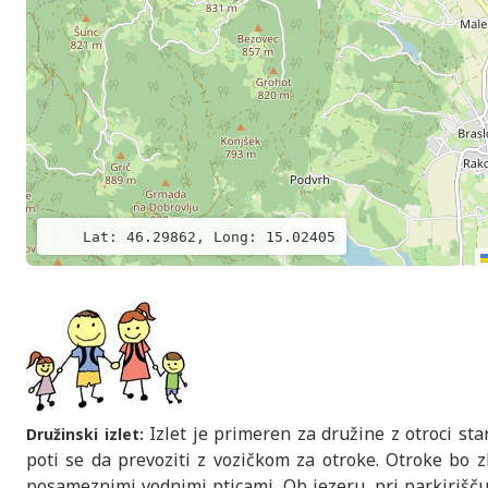
Lat: 46.29862, Long: 15.02405
Izlet je primeren za družine z otroci stari
Družinski izlet:
poti se da prevoziti z vozičkom za otroke. Otroke bo z
posameznimi vodnimi pticami. Ob jezeru, pri parkirišču