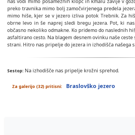
nas vodi mimo posameznih klopc in kmalu zavije v gozd
preko travnika mimo bolj zamočvirjenega predela jezer
mimo hiše, kjer se v jezero izliva potok Trebnik. Za 
obrne levo in še naprej sledi bregu jezera. Pot, ki na
občasno nekoliko odmakne. Ko pridemo do naslednih hiš
asfaltirano cesto. Na blagem desnem ovinku naše ceste 
strani. Hitro nas pripelje do jezera in izhodišča našega 
Na izhodišče nas pripelje krožni sprehod.
Sestop:
Braslovško jezero
Za galerijo (32) pritisni: