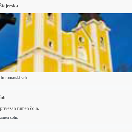
Štajerska
i in romarski vrh.
čah
rumen čoln.