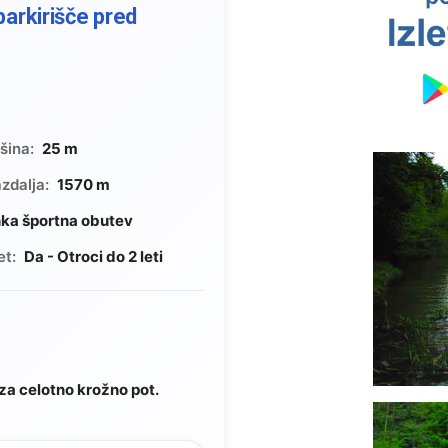
parkirišče pred
šina:
25 m
zdalja:
1570 m
hka športna obutev
et:
Da - Otroci do 2 leti
 za celotno krožno pot.