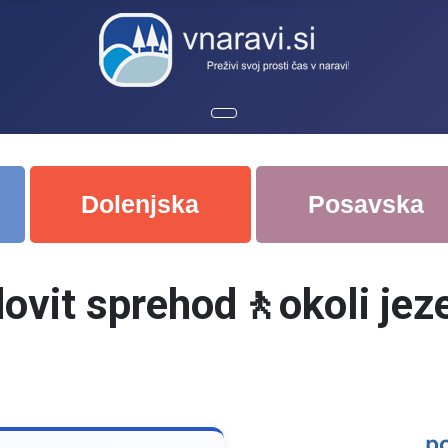
Dolenjska
Posavska
ovit sprehod🚶okoli jez