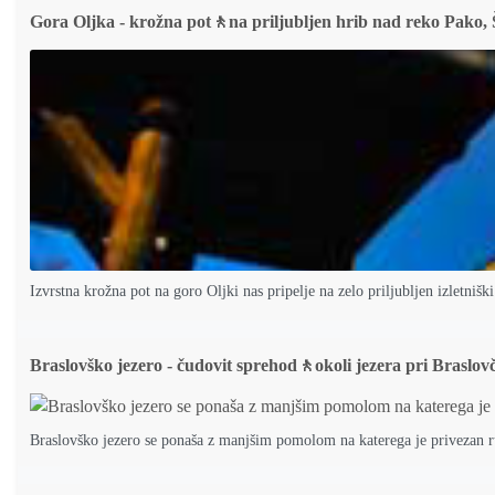
Gora Oljka - krožna pot🚶na priljubljen hrib nad reko Pako, 
Izvrstna krožna pot na goro Oljki nas pripelje na zelo priljubljen izletnišk
Braslovško jezero - čudovit sprehod🚶okoli jezera pri Braslov
Braslovško jezero se ponaša z manjšim pomolom na katerega je privezan 