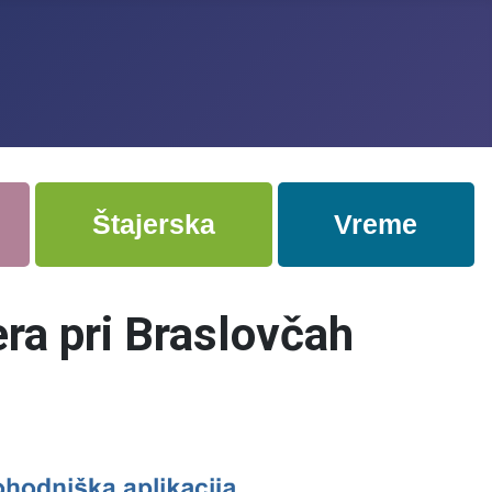
Štajerska
Vreme
era pri Braslovčah