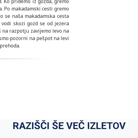
. Ko pridemo iz gozda, gremo
a. Po makadamski cesti gremo
hišo se naša makadamska cesta
s vodi skozi gozd se od jezera
 na razpotju zavijemo levo na
smo pozorni na pešpot na levi
sprehoda.
RAZIŠČI ŠE VEČ IZLETOV