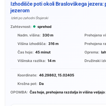
Izhodišče poti okoli Braslovškega jezera: 
jezerom
Izleti po zahodni Štajerski
Zahtevnost:
sprehod
Nadm. višina:
330 m
Prehojena vi
Višina izhodišča:
316 m
Prehojena ra
Čas hoje:
45 minut
Oprema:
la
Višinska razlika:
14 m
Družinski izl
Koordinate:
46.29862, 15.02405
Krožna pot:
Da
OPOMBA:
Čas hoje, prehojena razdalja in višina veljajo