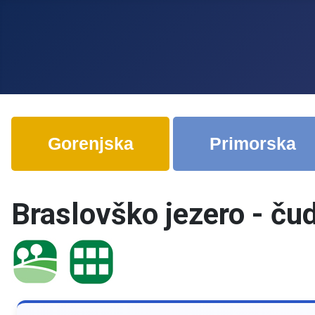
Gorenjska
Primorska
Braslovško jezero - čud