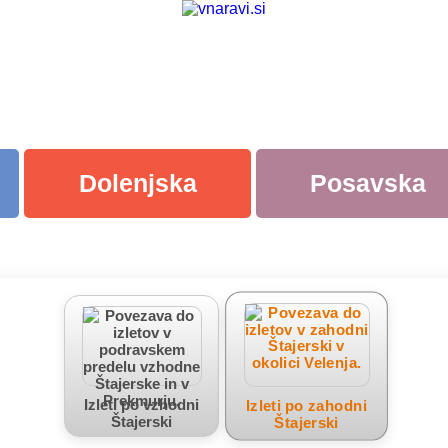
Dolenjska
Posavska
Izleti po vzhodni
Izleti po zahodni
Štajerski
Štajerski