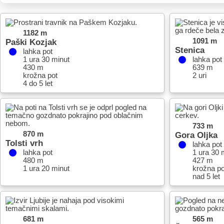
1182 m
Paški Kozjak
1091 m
Stenica
lahka pot
1 ura 30 minut
lahka pot
430 m
639 m
krožna pot
2 uri
4 do 5 let
733 m
870 m
Gora Oljka
Tolsti vrh
lahka pot
lahka pot
1 ura 30 
480 m
427 m
1 ura 20 minut
krožna po
nad 5 let
681 m
565 m