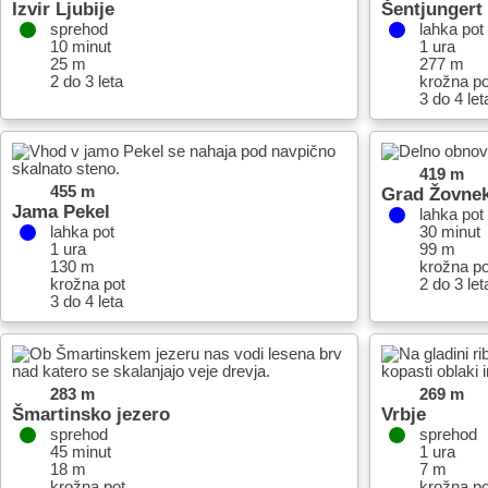
Izvir Ljubije
Šentjungert
sprehod
lahka pot
10 minut
1 ura
25 m
277 m
2 do 3 leta
krožna po
3 do 4 let
419 m
455 m
Grad Žovne
Jama Pekel
lahka pot
lahka pot
30 minut
1 ura
99 m
130 m
krožna po
krožna pot
2 do 3 let
3 do 4 leta
283 m
269 m
Šmartinsko jezero
Vrbje
sprehod
sprehod
45 minut
1 ura
18 m
7 m
krožna pot
krožna po