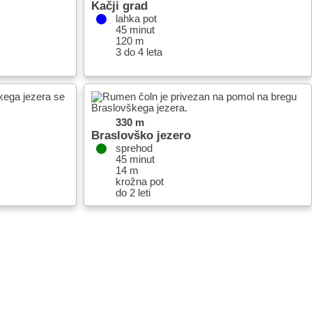
Kačji grad
lahka pot
45 minut
120 m
3 do 4 leta
330 m
Braslovško jezero
sprehod
45 minut
14 m
krožna pot
do 2 leti