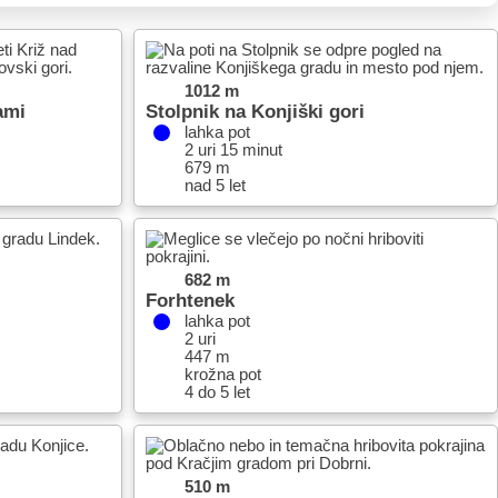
1012 m
ami
Stolpnik na Konjiški gori
lahka pot
2 uri 15 minut
679 m
nad 5 let
682 m
Forhtenek
lahka pot
2 uri
447 m
krožna pot
4 do 5 let
510 m