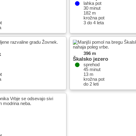
lahka pot
30 minut
182 m
krožna pot
t
3 do 4 leta
a
k
396 m
Škalsko jezero
sprehod
45 minut
t
13 m
a
krožna pot
do 2 leti
t