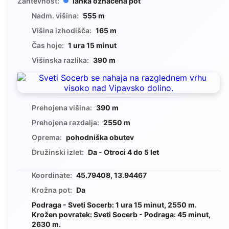
Zahtevnost:
lahka označena pot
Nadm. višina:
555 m
Višina izhodišča:
165 m
Čas hoje:
1 ura 15 minut
Višinska razlika:
390 m
Prehojena višina:
390 m
Prehojena razdalja:
2550 m
Oprema:
pohodniška obutev
Družinski izlet:
Da - Otroci 4 do 5 let
Koordinate:
45.79408, 13.94467
Krožna pot:
Da
Podraga - Sveti Socerb: 1 ura 15 minut, 2550 m.
Krožen povratek: Sveti Socerb - Podraga: 45 minut,
2630 m.