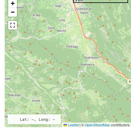
5 km
+
−
Lat: –, Long: –
Leaflet
|
©
OpenStreetMap
contributors