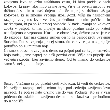
zavijemo levo na ozko asfaltirano cesto, ki hitro preide v ozek
kolovoz, ki prav tako hitro zavije levo. Višje na prvem razpotju se
držimo desno in na naslednjem tudi. Še naprej se držimo našega
kolovoza, ki se zmerno vzpenja skozi gozd. Višje na naslednjem
razpotju zavijemo levo, ves čas pa sledimo rumenim puščicam in
markacijam, ki pa so že precej obledele. V nadaljevanju se kolovoz
zooža v pešpot, ki nas pripelje na slabo gozdno cesto po kateri
nadaljujemo z vzponom. Kmalu se obrne levo, držimo pa se je vse
do razpotja, kjer nas oznaka usmeri desno na pešpot proti Svetemu
Socerbu. Pot se vzpenja precej strmo, do cerkvice pa nas pripelje
približno po 10 minutah hoje.
Če smo z otroci ne zavijemo desno na pešpot pod cerkvijo, temveč s
hojo nadaljujemo naprej po naši gozdni cesti. Višje nas pripelje do
večjega razpotja, kjer zavijemo desno. Od tu imamo do cerkevice
samo še nekaj minut hoje.
Vračamo se po gozdni cesti-kolovozu, ki vodi do cerkevice.
Sestop:
Na večjem razpotju nekaj minut hoje pod cerkvijo zavijemo levo
navzdol. Te poti se nato držimo vse do vasi Podraga. Ko že v vasi
pridemo do asfaltirane zavijemo desno in se skozi vas sprehodimo
do izhodišča.