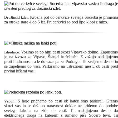
Krožna pot do cerkvice svetega Socerba je primern
Družinski izlet:
za otroke stare 4 do 5 let. Pri cerkvici so pod lipo klopi z mizo.
Vozimo se po hitri cesti skozi Vipavsko dolino. Zapustimo
Izhodišče:
jo na izvozu za Vipavo, Štanjel in Manče. Z vožnjo nadaljujemo
proti Podnanosu, a le do razcepa za Podrago. Tu zavijemo desno in
se zapeljemo do vasi. Parkiramo na ustreznem mestu ob cesti pred
prvimi hišami vasi.
S hojo pričnemo po cesti ob kateri smo parkirali. Gremo
Vzpon:
skozi vas in se držimo naravnost dokler ne pridemo do podobe
svetega Jakoba na zidu ob cesti. Tu nadaljujemo desno do
električnega droga na katerem z rumeno piše Socerb levo. Tu