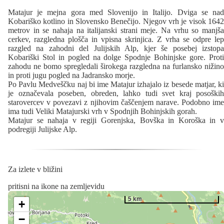
Matajur je mejna gora med Slovenijo in Italijo. Dviga se nad
Kobariško kotlino in Slovensko Benečijo. Njegov vrh je visok 1642
metrov in se nahaja na italijanski strani meje. Na vrhu so manjša
cerkev, razgledna plošča in vpisna skrinjica. Z vrha se odpre lep
razgled na zahodni del Julijskih Alp, kjer še posebej izstopa
Kobariški Stol in pogled na dolge Spodnje Bohinjske gore. Proti
zahodu ne bomo spregledali širokega razgledna na furlansko nižino
in proti jugu pogled na Jadransko morje.
Po Pavlu Medveščku naj bi ime Matajur izhajalo iz besede matjar, ki
je označevala poseben, obreden, lahko tudi svet kraj posoških
starovercev v povezavi z njihovim čaščenjem narave. Podobno ime
ima tudi Veliki Matajurski vrh v Spodnjih Bohinjskih gorah.
Matajur se nahaja v regiji Gorenjska, Bovška in Koroška in v
podregiji Julijske Alp.
Za izlete v bližini
pritisni na ikone na zemljevidu
5 km
+
−