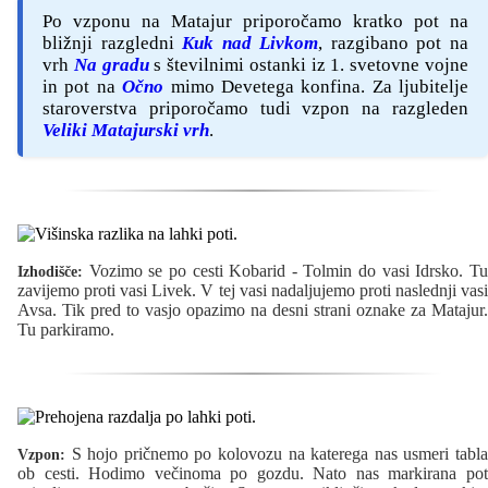
Po vzponu na Matajur priporočamo kratko pot na
bližnji razgledni
Kuk nad Livkom
, razgibano pot na
vrh
Na gradu
s številnimi ostanki iz 1. svetovne vojne
in pot na
Očno
mimo Devetega konfina. Za ljubitelje
staroverstva priporočamo tudi vzpon na razgleden
Veliki Matajurski vrh
.
Vozimo se po cesti Kobarid - Tolmin do vasi Idrsko. Tu
Izhodišče:
zavijemo proti vasi Livek. V tej vasi nadaljujemo proti naslednji vasi
Avsa. Tik pred to vasjo opazimo na desni strani oznake za Matajur.
Tu parkiramo.
S hojo pričnemo po kolovozu na katerega nas usmeri tabla
Vzpon:
ob cesti. Hodimo večinoma po gozdu. Nato nas markirana pot