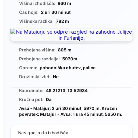
Višina izhodišča:
860 m
Čas hoje:
2 uri 30 minut
Višinska razlika:
782 m
Prehojena višina:
805 m
Prehojena razdalja:
5970m
Oprema:
pohodniška obutev, palice
Družinski izlet:
Ne
Koordinate:
46.21213, 13.52934
Krožna pot:
Da
Avsa - Matajur: 2 uri 30 minut, 5970 m. Krožen
povratek: Matajur - Avsa: 1 ura 45 minut, 5650 m.
Navigacija do izhodišča