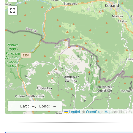
Lat: –, Long: –
Leaflet
|
©
OpenStreetMap
contributors