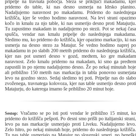
pripelje na travnata pobočja. Steza se priključi makadamu, kjer
pridemo do table, ki nas desno usmerja na Idrsko planino.
Nadaljujemo naravnost po makadamu. Pridemo do naslednjega
križišča, kjer še vedno hodimo naravnost. Na levi strani opazimo
kočo in kmalu za njo table, ki nas usmerijo desno proti Matajurju.
Tu zapustimo makadam in nadaljujemo po stezii. Pot se nekaj časa
spušča, vendar nas kmalu pripelje do naslednjega makadama.
Sledimo mu, ko pridemo do križišča, kjer opazimo markacijo, ki nas
usmerja na desno stezo za Matajur. Še vedno hodimo naprej po
makadamu in po slabih 200 metrih pridemo do naslednjega križišča,
kjer nas pot usmeri desno v gozd, medtem, ko gre makadam
naravnost. Zelo kmalu pridemo na makadam, ki smo ga predtem
zapustili in po njemu nadaljujemo desno. Že po nekaj minutah hoje
ali približno 150 metrih nas markacija in tabla ponovno usmerjata
levo na gozdno stezo. Sedaj sledimo tej poti. Pripelje nas do slabo
zvoženega, travnatega kolovoza, kjer nas table usmerijo desno proti
Matajurju, do katerega imamo še približno 20 minut hoje.
Vračamo se po isti poti vendar le približno 15 minut, ko
Sestop:
pridemo do križišča pešpoti. Po desni smo prišli po italijanski strani,
levo pa nas markacije usmerjajo proti Liveku. Nadaljujemo levo.
Zelo hitro, po nekaj minutah hoje, pridemo do naslednjega križišča.
Tu nas table usmerjajo na Matajur po slovenski smeri, po beneški