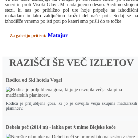
smeri in proti Visoki Glavi. Mi nadaljujemo desno. Sledimo shojeni
stezi, ki nas po približno pol ure hoje pripelje na izhodiščni
makadam in tako zaključimo krožni del naše poti. Sedaj se na
izhodišče vrnemo po isti poti po kateri smo prišli do te točke.
Matajur
Za galerijo pritisni:
RAZIŠČI ŠE VEČ IZLETOV
Rodica od Ski hotela Vogel
Rodica je priljubljena gora, ki jo je osvojila večja skupina madžarskih
planincev..
Debela peč (2014 m) - lahka pot🚶mimo Blejske koče