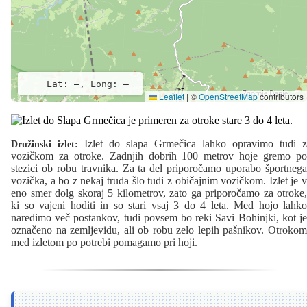
Lat: –, Long: –
Leaflet
|
©
OpenStreetMap
contributors
Izlet do slapa Grmečica lahko opravimo tudi z
Družinski izlet:
vozičkom za otroke. Zadnjih dobrih 100 metrov hoje gremo po
stezici ob robu travnika. Za ta del priporočamo uporabo športnega
vozička, a bo z nekaj truda šlo tudi z običajnim vozičkom. Izlet je v
eno smer dolg skoraj 5 kilometrov, zato ga priporočamo za otroke,
ki so vajeni hoditi in so stari vsaj 3 do 4 leta. Med hojo lahko
naredimo več postankov, tudi povsem bo reki Savi Bohinjki, kot je
označeno na zemljevidu, ali ob robu zelo lepih pašnikov. Otrokom
med izletom po potrebi pomagamo pri hoji.