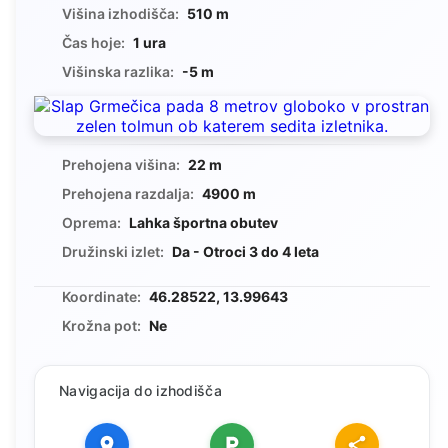
Višina izhodišča:
510 m
Čas hoje:
1 ura
Višinska razlika:
-5 m
Prehojena višina:
22 m
Prehojena razdalja:
4900 m
Oprema:
Lahka športna obutev
Družinski izlet:
Da - Otroci 3 do 4 leta
Koordinate:
46.28522, 13.99643
Krožna pot:
Ne
Navigacija do izhodišča