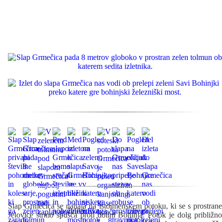
Slap Grmečica se nahaja na istoimenskem potoku, ki se s prostrane
Jelovice strmo spušča proti dolini Bohinja. Potok je dolg približno