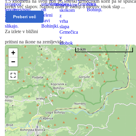
1.5 kilometra na svoji poti po soteski grmečiških korit pa se spušča
preko več slapov. Najbolj znan je zadnji 8 metrov visok slap
...
Preberi več
Za izlete v bližini
pritisni na ikone na zemljevidu
5 km
+
−