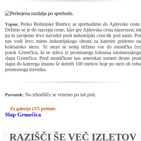
Preko Bohinjske Bistrice se sprehodimo do Ajdovske ceste.
Vzpon:
Držimo se je do razcepa ceste, kjer gre Ajdovska cesta naravnost, mi
pa tu zavijemo levo navzdol proti industrijski coni tik pod nami. Pot
nas vodi levo mimo industrijskega obrata za katerim pridemo na
kolesarsko stezo. Te steze se sedaj držimo vse do mostička čez
potok Grmečica, ki se izliva iz prostranega tolmuna istoimenskega
slapa Grmečica. Pred mostičkom nas smerokaz usmeri desno proti
slapu do katerega imamo še dobrih 100 metrov hoje po stezi ob robu
prostranega travnika.
Na izhodišče se vrnemo po isti poti.
Povratek:
Za galerijo (37) pritisni:
Slap Grmečica
RAZIŠČI ŠE VEČ IZLETOV