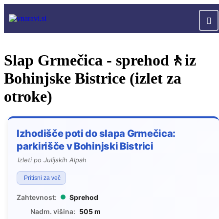
Slap Grmečica - sprehod🚶iz
Bohinjske Bistrice (izlet za
otroke)
Izhodišče poti do slapa Grmečica:
parkirišče v Bohinjski Bistrici
Izleti po Julijskih Alpah
Pritisni za več
Zahtevnost:
Sprehod
Nadm. višina:
505 m