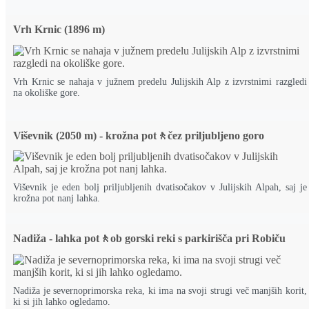
Vrh Krnic (1896 m)
Vrh Krnic se nahaja v južnem predelu Julijskih Alp z izvrstnimi razgledi
na okoliške gore.
Viševnik (2050 m) - krožna pot🚶čez priljubljeno goro
Viševnik je eden bolj priljubljenih dvatisočakov v Julijskih Alpah, saj je
krožna pot nanj lahka.
Nadiža - lahka pot🚶ob gorski reki s parkirišča pri Robiču
Nadiža je severnoprimorska reka, ki ima na svoji strugi več manjših korit,
ki si jih lahko ogledamo.