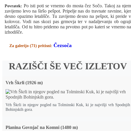
Po isti poti se vrnemo do mosta čez Sočo. Takoj za njem
Povratek:
zavijemo levo na širšo pešpot. Pripelje nas do travnate ravnine, kjer
desno opazimo letališče. Tu zavijemo desno na pešpot, ki preide v
kolovoz. Vodi nas skozi pas grmovja ter v nadaljevanju ob ograji
letališča. Od tu hitro pridemo na prvotno pot po kateri se vrnemo na
izhodišče.
Čezsoča
Za galerijo (71) pritisni:
RAZIŠČI ŠE VEČ IZLETOV
Vrh Škrli (1926 m)
Vrh Škrli in njegov pogled na Tolminski Kuk, ki je najvišji vrh Spodnjih
Bohinjskih gora.
Planina Govnjač na Komni (1480 m)