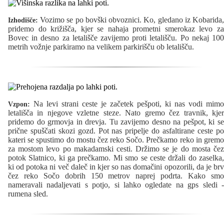
Vozimo se po bovški obvoznici. Ko, gledano iz Kobarida,
Izhodišče:
pridemo do križišča, kjer se nahaja prometni smerokaz levo za
Bovec in desno za letališče zavijemo proti letališču. Po nekaj 100
metrih vožnje parkiramo na velikem parkirišču ob letališču.
Na levi strani ceste je začetek pešpoti, ki nas vodi mimo
Vzpon:
letališča in njegove vzletne steze. Nato gremo čez travnik, kjer
pridemo do grmovja in drevja. Tu zavijemo desno na pešpot, ki se
prične spuščati skozi gozd. Pot nas pripelje do asfaltirane ceste po
kateri se spustimo do mostu čez reko Sočo. Prečkamo reko in gremo
za mostom levo po makadamski cesti. Držimo se je do mosta čez
potok Slatnico, ki ga prečkamo. Mi smo se ceste držali do zaselka,
ki od potoka ni več daleč in kjer so nas domačini opozorili, da je brv
čez reko Sočo dobrih 150 metrov naprej podrta. Kako smo
nameravali nadaljevati s potjo, si lahko ogledate na gps sledi -
rumena sled.