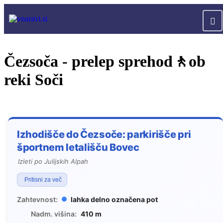
Čezsoča - prelep sprehod🚶ob
reki Soči
Izhodišče do Čezsoče: parkirišče pri
športnem letališču Bovec
Izleti po Julijskih Alpah
Pritisni za več
Zahtevnost:
lahka delno označena pot
Nadm. višina:
410 m