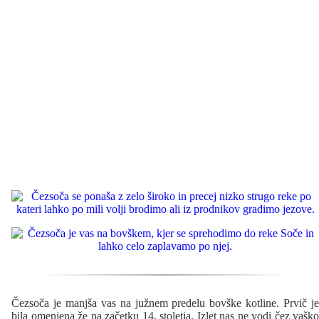
Čezsoča je manjša vas na južnem predelu bovške kotline. Prvič je
bila omenjena že na začetku 14. stoletja. Izlet nas ne vodi čez vaško