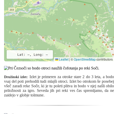
Lat: –, Long: –
Leaflet
|
©
OpenStreetMap
contributors
Izlet je primeren za otroke stare 2 do 3 leta, a bod
Družinski izlet:
vsaj del poti prehodili tudi mlajši otroci. Izlet bo otrokom še posebej
všeč zaradi reke Soče, ki je tu poleti plitva in bodo v njej našli obilo
priložnosti za igro. Seveda jih pri reki ves čas spremljamo, da ne
zaidejo v globje tolmune.