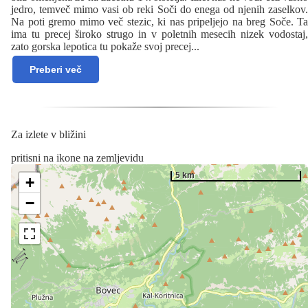
jedro, temveč mimo vasi ob reki Soči do enega od njenih zaselkov.
Na poti gremo mimo več stezic, ki nas pripeljejo na breg Soče. Ta
ima tu precej široko strugo in v poletnih mesecih nizek vodostaj,
zato gorska lepotica tu pokaže svoj precej
...
Preberi več
Za izlete v bližini
pritisni na ikone na zemljevidu
5 km
+
−