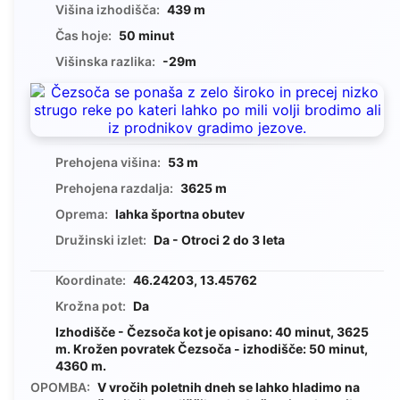
Višina izhodišča:
439 m
Čas hoje:
50 minut
Višinska razlika:
-29m
Prehojena višina:
53 m
Prehojena razdalja:
3625 m
Oprema:
lahka športna obutev
Družinski izlet:
Da - Otroci 2 do 3 leta
Koordinate:
46.24203, 13.45762
Krožna pot:
Da
Izhodišče - Čezsoča kot je opisano: 40 minut, 3625
m. Krožen povratek Čezsoča - izhodišče: 50 minut,
4360 m.
OPOMBA:
V vročih poletnih dneh se lahko hladimo na