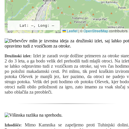
Lat: –, Long: –
Leaflet
|
©
OpenStreetMap
contributors
Izlet je zaradi svoje dolžine primeren za otroke star
Družinski izlet:
2 do 3 leta, a ga bodo velik del prehodili tudi mlajši otroci. Na izlet
se lahko odpravimo tudi z vozičkom za otroke, saj ves čas hodimo
po položni makadamski cesti. Pri mlinu, tik pred kraškim izvirom
potoka Oševek je manjši jez, ker pazimo, da otroci ne padejo v
strugo potoka. Velik del poti hodimo ob potoku Oševek, kjer bodo
otroci našli obilo priložnosti za igro, zato imamo za vsak slučaj s
sabo oblačila za preobleči.
Mimo Kamnika se zapeljemo proti Tuhinjski dolini.
Izhodišče: