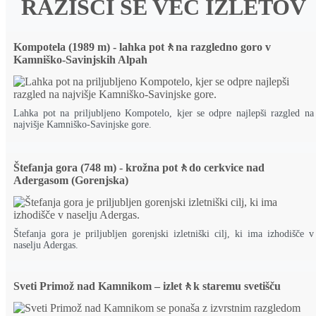
RAZIŠČI ŠE VEČ IZLETOV
Kompotela (1989 m) - lahka pot🚶na razgledno goro v
Kamniško-Savinjskih Alpah
Lahka pot na priljubljeno Kompotelo, kjer se odpre najlepši razgled na
najvišje Kamniško-Savinjske gore.
Štefanja gora (748 m) - krožna pot🚶do cerkvice nad
Adergasom (Gorenjska)
Štefanja gora je priljubljen gorenjski izletniški cilj, ki ima izhodišče v
naselju Adergas.
Sveti Primož nad Kamnikom – izlet🚶k staremu svetišču