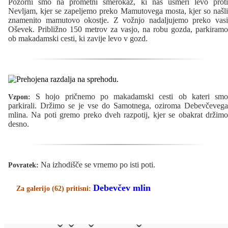
Pozorni smo na prometni smerokaz, ki nas usmeri levo proti
Nevljam, kjer se zapeljemo preko Mamutovega mosta, kjer so našli
znamenito mamutovo okostje. Z vožnjo nadaljujemo preko vasi
Oševek. Približno 150 metrov za vasjo, na robu gozda, parkiramo
ob makadamski cesti, ki zavije levo v gozd.
S hojo pričnemo po makadamski cesti ob kateri smo
Vzpon:
parkirali. Držimo se je vse do Samotnega, oziroma Debevčevega
mlina. Na poti gremo preko dveh razpotij, kjer se obakrat držimo
desno.
Na izhodišče se vrnemo po isti poti.
Povratek:
Debevčev mlin
Za galerijo (62) pritisni: