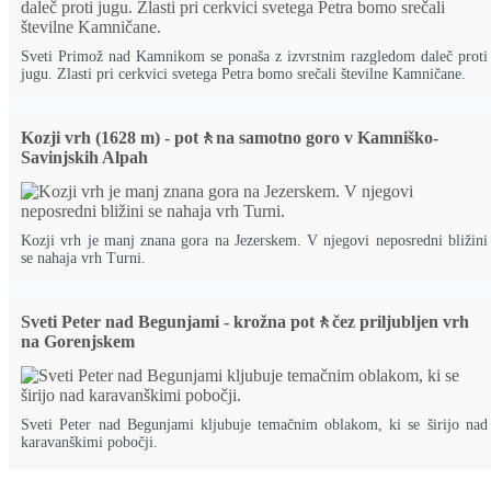
Sveti Primož nad Kamnikom se ponaša z izvrstnim razgledom daleč proti
jugu. Zlasti pri cerkvici svetega Petra bomo srečali številne Kamničane.
Kozji vrh (1628 m) - pot🚶na samotno goro v Kamniško-
Savinjskih Alpah
Kozji vrh je manj znana gora na Jezerskem. V njegovi neposredni bližini
se nahaja vrh Turni.
Sveti Peter nad Begunjami - krožna pot🚶čez priljubljen vrh
na Gorenjskem
Sveti Peter nad Begunjami kljubuje temačnim oblakom, ki se širijo nad
karavanškimi pobočji.