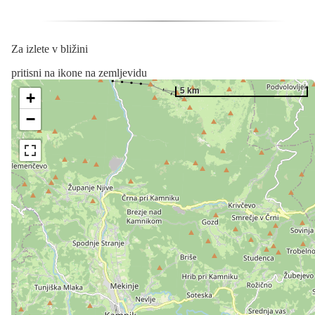
Za izlete v bližini
pritisni na ikone na zemljevidu
5 km
+
−