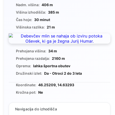
Nadm. višina:
406 m
Višina izhodišča:
385 m
Čas hoje:
30 minut
Višinska razlika:
21 m
Prehojena višina:
34 m
Prehojena razdalja:
2160 m
Oprema:
lahka športna obutev
Družinski izlet:
Da - Otroci 2 do 3 leta
Koordinate:
46.25209, 14.63293
Krožna pot:
Ne
Navigacija do izhodišča