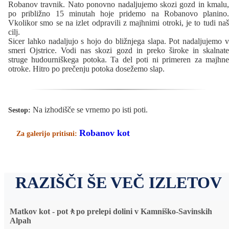
Robanov travnik. Nato ponovno nadaljujemo skozi gozd in kmalu,
po približno 15 minutah hoje pridemo na Robanovo planino.
Vkolikor smo se na izlet odpravili z majhnimi otroki, je to tudi naš
cilj.
Sicer lahko nadaljujo s hojo do bližnjega slapa. Pot nadaljujemo v
smeri Ojstrice. Vodi nas skozi gozd in preko široke in skalnate
struge hudourniškega potoka. Ta del poti ni primeren za majhne
otroke. Hitro po prečenju potoka dosežemo slap.
Na izhodišče se vrnemo po isti poti.
Sestop:
Robanov kot
Za galerijo pritisni:
RAZIŠČI ŠE VEČ IZLETOV
Matkov kot - pot🚶po prelepi dolini v Kamniško-Savinskih
Alpah