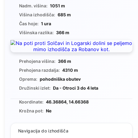
Nadm. višina:
1051 m
Višina izhodišča:
685 m
Čas hoje:
1 ura
Višinska razlika:
366 m
Prehojena višina:
366 m
Prehojena razdalja:
4310 m
Oprema:
pohodniška obutev
Družinski izlet:
Da - Otroci 3 do 4 leta
Koordinate:
46.36864, 14.66368
Krožna pot:
Ne
Navigacija do izhodišča