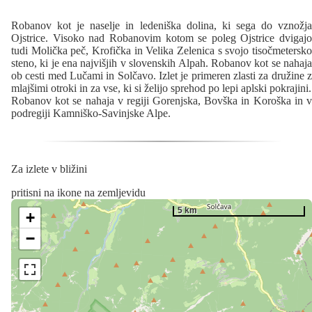
Robanov kot je naselje in ledeniška dolina, ki sega do vznožja
Ojstrice. Visoko nad Robanovim kotom se poleg Ojstrice dvigajo
tudi Molička peč, Krofička in Velika Zelenica s svojo tisočmetersko
steno, ki je ena najvišjih v slovenskih Alpah. Robanov kot se nahaja
ob cesti med Lučami in Solčavo. Izlet je primeren zlasti za družine z
mlajšimi otroki in za vse, ki si želijo sprehod po lepi aplski pokrajini.
Robanov kot se nahaja v regiji Gorenjska, Bovška in Koroška in v
podregiji Kamniško-Savinjske Alpe.
Za izlete v bližini
pritisni na ikone na zemljevidu
5 km
+
−