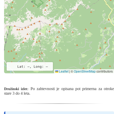
Lat: –, Long: –
Leaflet
|
©
OpenStreetMap
contributors
Po zahtevnosti je opisana pot primerna za otrok
Družinski izlet:
stare 3 do 4 leta.