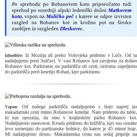
Po sprehodu po Robanovem kotu priporočamo tudi
sprehod po sosednji alpski ledeniški dolini
Matkovem
kotu
, vzpon na
Moličko peč
s katere se odpre izvrsten
razgled na Robanov kot in krožno pot na široko
zaobljen in razgleden
Dleskovec
.
Iz Mozirja ali preko Volovjeka pridemo v Luče. Od tu
Izhodišče:
nadaljujemo proti Solčavi. V vasi Robanov kot zavijemo za dolino
Robanov kot. Parkiramo na parkirišču ob cesti, oziroma zapeljemo
do parkirišča pred kmetijo Roban, kjer parkiramo.
Od našega parkirišča nadaljujemo s hojo naprej po
Vzpon:
makadamski cesti mimo Robanove kmetije. Nato pridemo do table,
ki nas opozarja, da smo v krajinskem parku Robanov kot.
Nadaljujemo naravnost. Kmalu pridemo do križišča, kjer nas oznake
levo usmerjajo do partizanske bolnice, do katere je 45 minut hoje.
Mi nadaljujemo desno. Makadamska cesta nas sedaj pripelje na