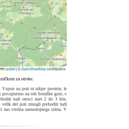
Leaflet
|
©
OpenStreetMap
contributors
. Vzpon na poti ni nikjer prestrm, le
se povzpnemo na rob Semiške gore, v
oditi tudi otroci stari 2 do 3 leta.
elik del poti zmogli prehoditi tudi
ri nas vredna samostojnega izleta. V