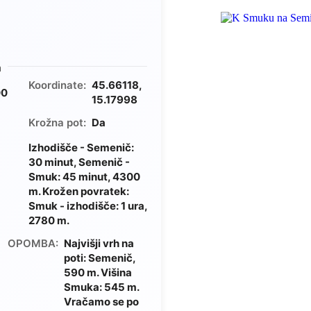
m
Koordinate:
45.66118,
00
15.17998
Krožna pot:
Da
Izhodišče - Semenič:
30 minut, Semenič -
Smuk: 45 minut, 4300
m. Krožen povratek:
a
Smuk - izhodišče: 1 ura,
2780 m.
OPOMBA:
Najvišji vrh na
poti: Semenič,
590 m. Višina
Smuka: 545 m.
Vračamo se po