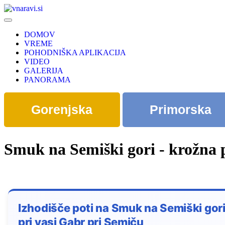
DOMOV
VREME
POHODNIŠKA APLIKACIJA
VIDEO
GALERIJA
PANORAMA
Gorenjska
Primorska
Smuk na Semiški gori - krožna p
Izhodišče poti na Smuk na Semiški gori
pri vasi Gabr pri Semiču