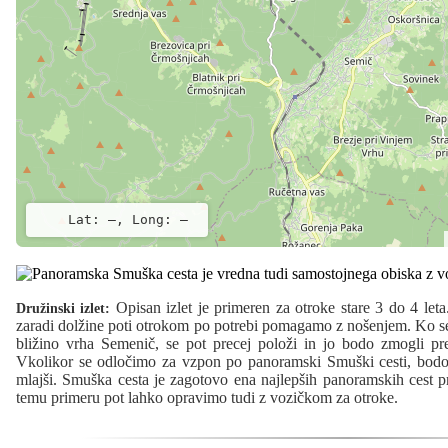
Lat: –, Long: –
Opisan izlet je primeren za otroke stare 3 do 4 leta
Družinski izlet:
zaradi dolžine poti otrokom po potrebi pomagamo z nošenjem. Ko 
bližino vrha Semenič, se pot precej položi in jo bodo zmogli preh
Vkolikor se odločimo za vzpon po panoramski Smuški cesti, bodo v
mlajši. Smuška cesta je zagotovo ena najlepših panoramskih cest p
temu primeru pot lahko opravimo tudi z vozičkom za otroke.