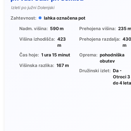
Izleti po južni Dolenjski
Zahtevnost:
lahka označena pot
Nadm. višina:
590 m
Prehojena višina:
235 
Višina izhodišča:
423
Prehojena razdalja:
43
m
m
Čas hoje:
1 ura 15 minut
Oprema:
pohodniška
obutev
Višinska razlika:
167 m
Družinski izlet:
Da -
Otroci 3
do 4 let