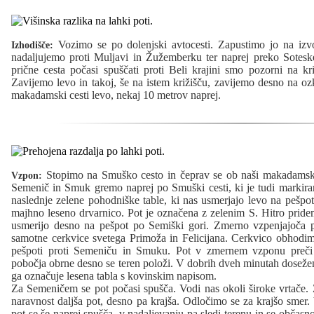
Vozimo se po dolenjski avtocesti. Zapustimo jo na iz
Izhodišče:
nadaljujemo proti Muljavi in Žužemberku ter naprej preko Sotesk
prične cesta počasi spuščati proti Beli krajini smo pozorni na kri
Zavijemo levo in takoj, še na istem križišču, zavijemo desno na o
makadamski cesti levo, nekaj 10 metrov naprej.
Stopimo na Smuško cesto in čeprav se ob naši makadamski 
Vzpon:
Semenič in Smuk gremo naprej po Smuški cesti, ki je tudi markir
naslednje zelene pohodniške table, ki nas usmerjajo levo na pešpot
majhno leseno drvarnico. Pot je označena z zelenim S. Hitro pride
usmerijo desno na pešpot po Semiški gori. Zmerno vzpenjajoča p
samotne cerkvice svetega Primoža in Felicijana. Cerkvico obhodi
pešpoti proti Semeniču in Smuku. Pot v zmernem vzponu preči
pobočja obrne desno se teren položi. V dobrih dveh minutah doseže
ga označuje lesena tabla s kovinskim napisom.
Za Semeničem se pot počasi spušča. Vodi nas okoli široke vrtače. 
naravnost daljša pot, desno pa krajša. Odločimo se za krajšo smer
pot se še naprej spušča, v nadaljevanju pa sledi terenu in se občasn