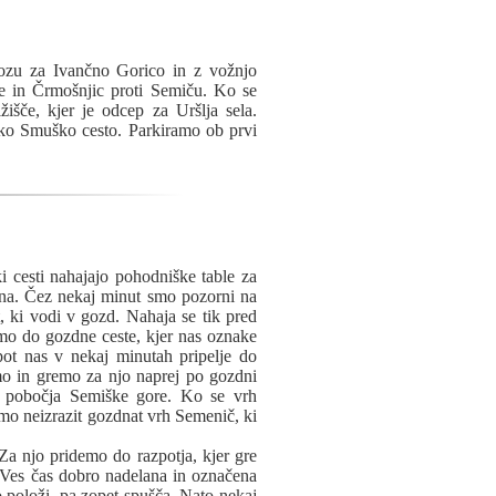
vozu za Ivančno Gorico in z vožnjo
e in Črmošnjic proti Semiču. Ko se
žišče, kjer je odcep za Uršlja sela.
zko Smuško cesto. Parkiramo ob prvi
cesti nahajajo pohodniške table za
ana. Čez nekaj minut smo pozorni na
, ki vodi v gozd. Nahaja se tik pred
mo do gozdne ceste, kjer nas oznake
ot nas v nekaj minutah pripelje do
mo in gremo za njo naprej po gozdni
 pobočja Semiške gore. Ko se vrh
mo neizrazit gozdnat vrh Semenič, ki
Za njo pridemo do razpotja, kjer gre
. Ves čas dobro nadelana in označena
o položi, pa zopet spušča. Nato nekaj