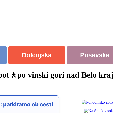
Dolenjska
Posavska
ot🚶po vinski gori nad Belo kra
: parkiramo ob cesti