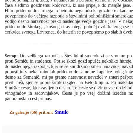
časa sledimo gozdnemu kolovozu, ki nas pripelje do manjše jase.
Hitro pridemo do strmega in betoniranega odseka gozdne makadamsk
povzpnemo do večjega razpotja s številnimi pohodniškimi smeroka
vodijo desno-naravnost preko naslednje večje gozdne jase. V nekaj
pridemo do širokega, košnega travnatega pobočja vrh katerega se 
cerkvica svetega Lovrenca, do katerih se povzpnemo po slabih dveh
Do velikega razpotja s številnimi smerokazi se vrnemo po i
Sestop:
proti Semiču in studencu. Pot se skozi gozd spušča nekoliko hitrej
do naslednjega razpotja, kjer se še kar držimo smeri naravnost navz
popusti in v nekaj minutah pridemo do samotne kapelice poleg kater
desno za Semenič, mi pa gremo naravnost navzdol v smeri pešpoti
prvih hiši, kjer se odpre širok razgled na Belo krajino. Po makadam
Smuške ceste, kjer zavijemo desno. Te ceste se držimo vse do izhodi
vinogradov in sadovnjakov. Cesta je po vsej dolžini izreden ra
panoramskih cest pri nas.
Smuk
Za galerijo (56) pritisni: