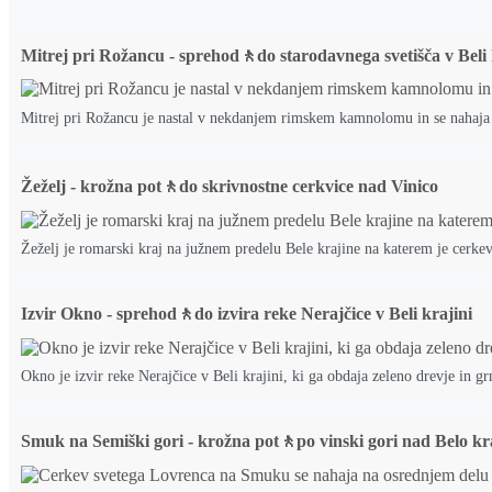
Mitrej pri Rožancu - sprehod🚶do starodavnega svetišča v Beli 
Mitrej pri Rožancu je nastal v nekdanjem rimskem kamnolomu in se nahaja t
Žeželj - krožna pot🚶do skrivnostne cerkvice nad Vinico
Žeželj je romarski kraj na južnem predelu Bele krajine na katerem je cerke
Izvir Okno - sprehod🚶do izvira reke Nerajčice v Beli krajini
Okno je izvir reke Nerajčice v Beli krajini, ki ga obdaja zeleno drevje in g
Smuk na Semiški gori - krožna pot🚶po vinski gori nad Belo kr