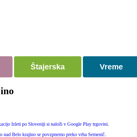
Štajerska
Vreme
jino