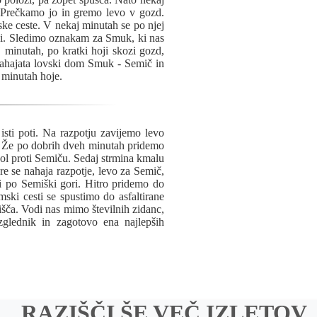
 Prečkamo jo in gremo levo v gozd.
e ceste. V nekaj minutah se po njej
zi. Sledimo oznakam za Smuk, ki nas
 minutah, po kratki hoji skozi gozd,
nahajata lovski dom Smuk - Semič in
 minutah hoje.
sti poti. Na razpotju zavijemo levo
e. Že po dobrih dveh minutah pridemo
dol proti Semiču. Sedaj strmina kmalu
e se nahaja razpotje, levo za Semič,
 po Semiški gori. Hitro pridemo do
ski cesti se spustimo do asfaltirane
šča. Vodi nas mimo številnih zidanc,
zglednik in zagotovo ena najlepših
RAZIŠČI ŠE VEČ IZLETOV