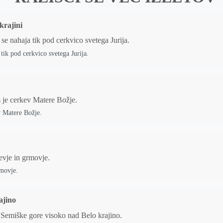
krajini
ik pod cerkvico svetega Jurija.
v Matere Božje.
rmovje.
ajino