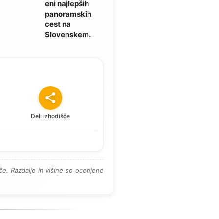
eni najlepših
panoramskih
cest na
Slovenskem.
Deli izhodišče
e. Razdalje in višine so ocenjene