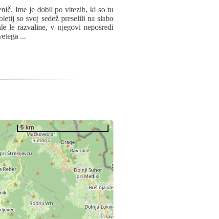
č. Ime je dobil po vitezih, ki so tu
letij so svoj sedež preselili na slabo
e le razvaline, v njegovi neposredi
svetega
...
5 km