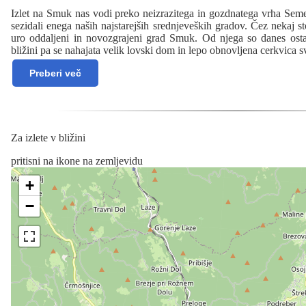
Izlet na Smuk nas vodi preko neizrazitega in gozdnatega vrha Semeni
sezidali enega naših najstarejših srednjeveških gradov. Čez nekaj sto
uro oddaljeni in novozgrajeni grad Smuk. Od njega so danes ostal
bližini pa se nahajata velik lovski dom in lepo obnovljena cerkvica 
Preberi več
Za izlete v bližini
pritisni na ikone na zemljevidu
+
−