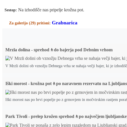
Na izhodišče nas pripelje krožna pot.
Sestop:
Grabnarica
Za galerijo (29) pritisni:
Mrzla dolina - sprehod🚶do bajerja pod Debnim vrhom
V Mrzli dolini ob vznožju Debnega vrha se nahaja večji bajer, ki je izhodišč
Iški morost - krožna pot🚶po naravnem rezervatu na Ljubljan
Iški morost nas po brvi popelje po z grmovjem in močvirskim rastjem por
Park Tivoli - prelep krožen sprehod🚶po največjem ljubljans