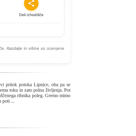
Deli izhodišče
e. Razdalje in višine so ocenjene
vi pritok potoka Lipnice, oba pa se
emu toku in zato polna življenja. Pot
araščenega ribnika poleg. Gremo mimo
u poti
...