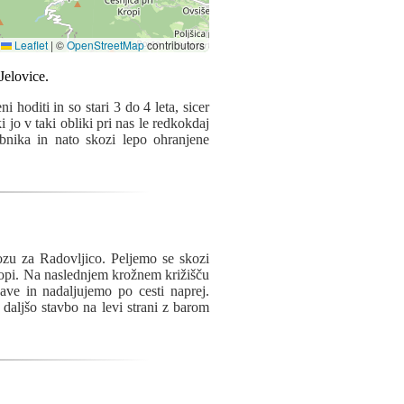
Leaflet
|
©
OpenStreetMap
contributors
 hoditi in so stari 3 do 4 leta, sicer
 jo v taki obliki pri nas le redkokdaj
bnika in nato skozi lepo ohranjene
zu za Radovljico. Peljemo se skozi
ropi. Na naslednjem krožnem križišču
ve in nadaljujemo po cesti naprej.
daljšo stavbo na levi strani z barom