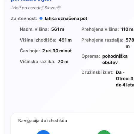
Izleti po osrednji Sloveniji
Zahtevnost:
lahka označena pot
Nadm. višina:
561 m
Prehojena višina:
110 m
Višina izhodišča:
491 m
Prehojena razdalja:
57
m
Čas hoje:
2 uri 30 minut
Oprema:
pohodniška
Višinska razlika:
70 m
obutev
Družinski izlet:
Da -
Otroci 3
do 4 let
Navigacija do izhodišča