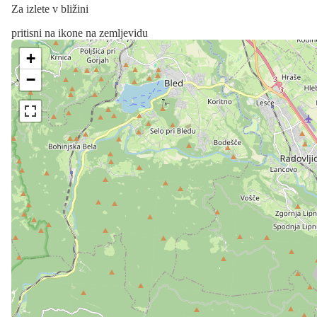
Za izlete v bližini
pritisni na ikone na zemljevidu
+
−