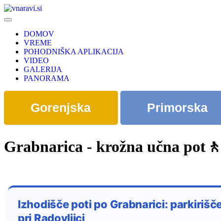
DOMOV
VREME
POHODNIŠKA APLIKACIJA
VIDEO
GALERIJA
PANORAMA
Gorenjska
Primorska
Grabnarica - krožna učna pot🚶
Izhodišče poti po Grabnarici: parkirišč
pri Radovljici