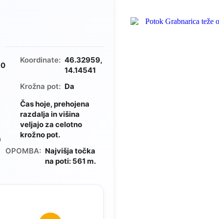
Koordinate:
46.32959,
80
14.14541
Krožna pot:
Da
Čas hoje, prehojena
razdalja in višina
veljajo za celotno
krožno pot.
a
OPOMBA:
Najvišja točka
na poti: 561 m.