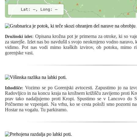
Lat: –, Long: –
Opisana krožna pot je primerna za otroke, ki so vajeni
Družinski izlet:
za starejše. Izlet nas bo navdušil s svojo neokrnjeno vodno naravo, ki
vidimo. Pot nas vodi mimo kraških izvirov, ob potoku, mimo ri
gorenjske vasi.
Vozimo se po Gorenjski avtocesti. Zapustimo jo na izvo
Izhodišče:
Radovljico in na koncu kraja na krožnem križišču zavijemo proti K
prav tako nadaljujemo proti Kropi. Spustimo se v Lancovo do Sa
Pričnemo se vzpenjati. Na vrhu, ko se cesta položi smo pozorni na 
Hostar na vogalu. Tu parkiramo.