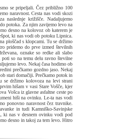
smo se pripeljali. Čez približno 100
emo naravnost. Cesta nas vodi skozi
a naslednje križišče. Nadaljujemo
 do potoka. Za njim zavijemo levo na
jemo desno na kolovoz ob katerem je
pot, ki nas vodi ob potoku Lipnica.
sena ploščad s klopcami. Tu se držimo
ro pridemo do prve izmed številnih
drževana, oznake so redke ali slabo
i poti so na temu delu ravno številne
aljujemo levo. Nekaj časa hodimo ob
sredini prečkamo gozdno jaso. Nekaj
 ob stari domačiji. Prečkamo potok in
 se držimo kolovoza na levi strani
 prvim hišam v vasi Stare Vošče, kjer
va Vošca iz glavne asfaltne ceste po
umeni hiši na ovinku. Le-ta nas vodi
mo ponovno naravnost čez travnike.
ravanke in tudi Kamniško-Savinjske
z, ki nas v desnem ovinku vodi pod
mo desno in takoj za tem levo. Hitro