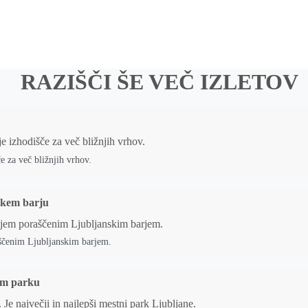
RAZIŠČI ŠE VEČ IZLETOV
e za več bližnjih vrhov.
skem barju
aščenim Ljubljanskim barjem.
kem parku