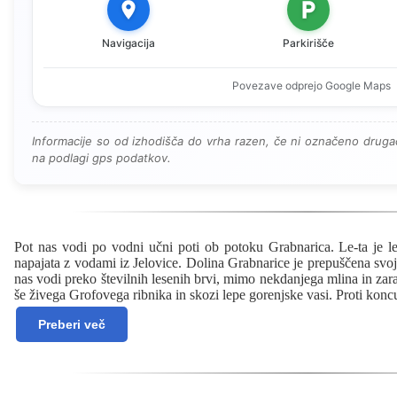
Navigacija
Parkirišče
Povezave odprejo Google Maps
Informacije so od izhodišča do vrha razen, če ni označeno drugač
na podlagi gps podatkov.
Pot nas vodi po vodni učni poti ob potoku Grabnarica. Le-ta je le
napajata z vodami iz Jelovice. Dolina Grabnarice je prepuščena svoj
nas vodi preko številnih lesenih brvi, mimo nekdanjega mlina in z
še živega Grofovega ribnika in skozi lepe gorenjske vasi. Proti konc
Preberi več