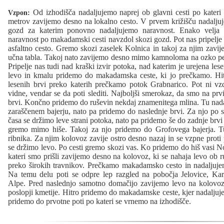
Od izhodišča nadaljujemo naprej ob glavni cesti po kateri 
Vzpon:
metrov zavijemo desno na lokalno cesto. V prvem križišču nadaljuj
gozd za katerim ponovno nadaljujemo naravnost. Enako velja z
naravnost po makadamski cesti navzdol skozi gozd. Pot nas pripelje
asfaltno cesto. Gremo skozi zaselek Kolnica in takoj za njim zavi
učna tabla. Takoj nato zavijemo desno mimo kamnoloma na ozko peš
Pripelje nas tudi nad kraški izvir potoka, nad katerim je urejena le
levo in kmalu pridemo do makadamska ceste, ki jo prečkamo. Hit
lesenih brvi preko katerih prečkamo potok Grabnarico. Pot ni vz
vidne, vendar se da poti slediti. Najboljši smerokaz, da smo na prv
brvi. Končno pridemo do ruševin nekdaj znamenitega mlina. Tu nad
zaraščenem bajerju, nato pa pridemo do naslednje brvi. Za njo po 
časa se držimo leve strani potoka, nato pa pridemo še do zadnje brvi
gremo mimo hiše. Takoj za njo pridemo do Grofovega bajerja. Tu
ribnika. Za njim kolovoz zavije ostro desno nazaj in se vzpne proti
se držimo levo. Po cesti gremo skozi vas. Ko pridemo do hiš vasi No
kateri smo prišli zavijemo desno na kolovoz, ki se nahaja levo ob r
preko širokih travnikov. Prečkamo makadamsko cesto in nadaljuje
Na temu delu poti se odpre lep razgled na pobočja Jelovice, Ka
Alpe. Pred naslednjo samotno domačijo zavijemo levo na kolovo
poslopji kmetije. Hitro pridemo do makadamske ceste, kjer nadaljuje
pridemo do prvotne poti po kateri se vrnemo na izhodišče.