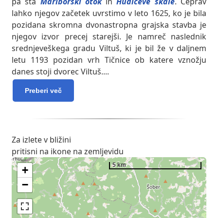
pa sta
Mariborski otok
in
Hudičeve skale
. Čeprav
lahko njegov začetek uvrstimo v leto 1625, ko je bila
pozidana skromna dvonastropna grajska stavba je
njegov izvor precej starejši. Je namreč naslednik
srednjeveškega gradu Viltuš, ki je bil že v daljnem
letu 1193 pozidan vrh Tičnice ob katere vznožju
danes stoji dvorec Viltuš.
...
Preberi več
Za izlete v bližini
pritisni na ikone na zemljevidu
5 km
+
−