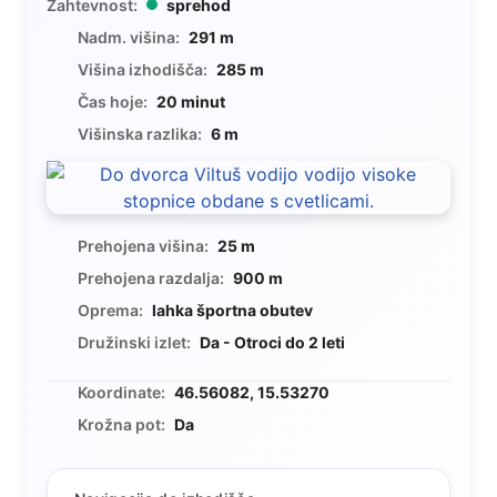
Zahtevnost:
sprehod
Nadm. višina:
291 m
Višina izhodišča:
285 m
Čas hoje:
20 minut
Višinska razlika:
6 m
Prehojena višina:
25 m
Prehojena razdalja:
900 m
Oprema:
lahka športna obutev
Družinski izlet:
Da - Otroci do 2 leti
Koordinate:
46.56082, 15.53270
Krožna pot:
Da