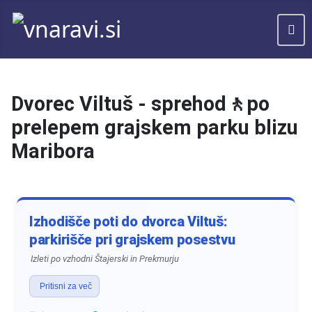
Dvorec Viltuš - sprehod🚶po
prelepem grajskem parku blizu
Maribora
Izhodišče poti do dvorca Viltuš:
parkirišče pri grajskem posestvu
Izleti po vzhodni Štajerski in Prekmurju
Pritisni za več