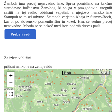
Žamboh ima precej nenavadno ime. Sprva pomislimo na kakšno
starodavno božanstvo Žam-bog, ki so ga v prazgodovini utegnili
častiti na tej redko obiskani vzpetini, a njegovo nemško ime
Stampoh to misel odvrne. Stampoh verjetno izhaja iz Stamm-Boch,
kar bi po slovensko pomenilo štor in kozel. Hm, še vedno precej
nenavadno. Morda so se nekoč med štori podrtih dreves pasli
...
Preberi več
Za izlete v bližini
pritisni na ikone na zemljevidu
5 km
+
−