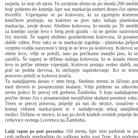
razpelu, ki stoji ob njem. Tu zavijemo desno in po morda 200 metrih
hoje pridemo do kmetije, kjer nas markacija usmeri desno čez njeno
dvorišče. Vzpenjamo se po kolovozu, ki za zgornjem lesenem
kmečkem poslopju, na katerem se prav tako nahaja planinska
markacija, zavije desno. Sledimo kolovozu, ki morda po 30 metrih
za kmetijo zavije levo v breg proti gozdu - tu ne gremo naravnost
čez travnik. Še naprej sledimo gozdarskemu kolovozu, ki postane
slabše viden. Prav tako se tu markacije izgubijo - planinska pešpot
verjetno vodila naravnost v breg in ne levo po kolovozu. Kolovoz se
obrne levo, višje se položi, nato pa prečkamo manjšo jaso, ki se
zarašča. Še naprej se držimo našega kolovoza, ki se kmalu obrne
levo in prične strmeje vzpenjati. Kolovoz postaja vedno slabši, na
poti so podrta drevesa, ki otežujejo napredovanje. Ko se teren
ponovno položi se kolovoz konča.
Tu nadaljujemo desno v strm breg. Sledimo terenu in iščemo pot
med drevesi in posameznimi skalami. Višje pridemo na slikovito
ravno polico že precej vrh grebena Žamboha. S hojo nadaljujemo
prečno desno čez s posameznimi navpičnimi skalami posutem robu.
Teren se precej poravna, pripelje pa nas do stezice, označene s
komaj vidnimi markacijami in v nadaljevanju nekaj manjšimi
možici. Držimo se stezice, ki nas po dveh kratkih ovinkih pripelje do
cerkevice svetega Lovrenca na Žambohu.
Od mesta, kjer smo parkirali se p
Lažji vzpon po poti povratka:
cesti prihoda sprehodimo do vaškega jedra vasi Tepe. Ko pridemo