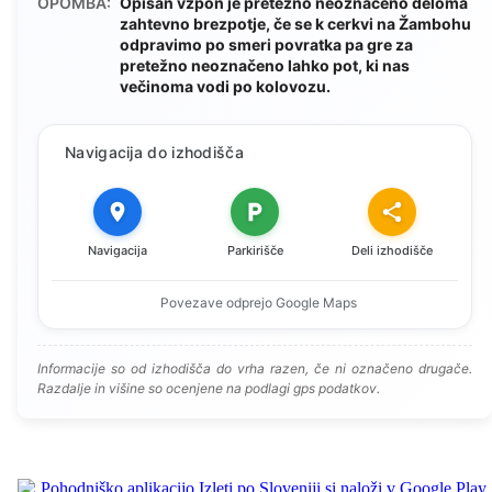
OPOMBA:
Opisan vzpon je pretežno neoznačeno deloma
zahtevno brezpotje, če se k cerkvi na Žambohu
odpravimo po smeri povratka pa gre za
pretežno neoznačeno lahko pot, ki nas
večinoma vodi po kolovozu.
Navigacija do izhodišča
Navigacija
Parkirišče
Deli izhodišče
Povezave odprejo Google Maps
Informacije so od izhodišča do vrha razen, če ni označeno drugače.
Razdalje in višine so ocenjene na podlagi gps podatkov.