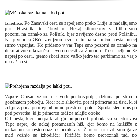
Po Zasavski cesti se zapeljemo preko Litije in nadaljujemo
Izhodišče:
proti Hrastniku in Trbovljam. Nekaj kilometrov za Litijo smo
pozorni na oznako za Polšnik, kjer zavijemo desno proti Polšniku.
Na prvem križišču zavijemo levo, nato pa se prične cesta precej
strmo vzpenjati. Ko pridemo v vas Tepe smo pozorni na oznako na
dekorativnem kozolčku levo ob cesti za Žamboh. Tu se peljemo še
naprej po cesti, gremo skozi staro vaško jedro ter parkiramo za vasjo
ob naši cesti.
Opisan vzpon nas vodi po brezpotju, deloma po strmem
Vzpon:
gozdnatem pobočju. Sicer zelo slikovita pot ni primerna za tiste, ki si
želijo vzpona po urejenih in ne prestrmih poteh. Spodaj sledi opis po
poti povratka, ki je primeren tudi za mlajše otroke.
Od mesta, kjer smo parkirali gremo po cesti prihoda skozi jedro vasi
Tepe naprej do nekaj posameznih hiš, kjer bomo na križišču z
makadamsko cesto opazili smerokaz za Žamboh (opazili smo ga že
med vožnjo na izhodišče). Križišče bomo prepoznali tudi po