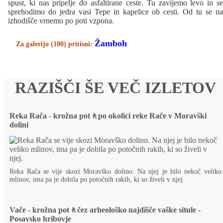
spust, ki nas pripelje do asfaltirane ceste. Tu zavijemo levo in se
sprehodimo do jedra vasi Tepe in kapelice ob cesti. Od tu se na
izhodišče vrnemo po poti vzpona.
Žamboh
Za galerijo (100) pritisni:
RAZIŠČI ŠE VEČ IZLETOV
Reka Rača - krožna pot🚶po okolici reke Rače v Moravški
dolini
Reka Rača se vije skozi Moravško dolino. Na njej je bilo nekoč veliko
mlinov, ima pa je dobila po potočnih rakih, ki so živeli v njej.
Vače - krožna pot🚶čez arheološko najdišče vaške situle -
Posavsko hribovje