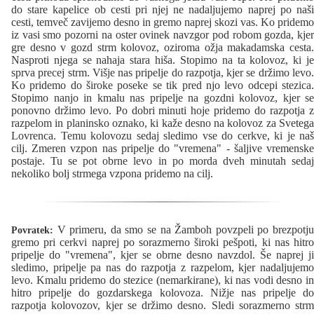
do stare kapelice ob cesti pri njej ne nadaljujemo naprej po naši
cesti, temveč zavijemo desno in gremo naprej skozi vas. Ko pridemo
iz vasi smo pozorni na oster ovinek navzgor pod robom gozda, kjer
gre desno v gozd strm kolovoz, oziroma ožja makadamska cesta.
Nasproti njega se nahaja stara hiša. Stopimo na ta kolovoz, ki je
sprva precej strm. Višje nas pripelje do razpotja, kjer se držimo levo.
Ko pridemo do široke poseke se tik pred njo levo odcepi stezica.
Stopimo nanjo in kmalu nas pripelje na gozdni kolovoz, kjer se
ponovno držimo levo. Po dobri minuti hoje pridemo do razpotja z
razpelom in planinsko oznako, ki kaže desno na kolovoz za Svetega
Lovrenca. Temu kolovozu sedaj sledimo vse do cerkve, ki je naš
cilj. Zmeren vzpon nas pripelje do "vremena" - šaljive vremenske
postaje. Tu se pot obrne levo in po morda dveh minutah sedaj
nekoliko bolj strmega vzpona pridemo na cilj.
V primeru, da smo se na Žamboh povzpeli po brezpotju
Povratek:
gremo pri cerkvi naprej po sorazmerno široki pešpoti, ki nas hitro
pripelje do "vremena", kjer se obrne desno navzdol. Še naprej ji
sledimo, pripelje pa nas do razpotja z razpelom, kjer nadaljujemo
levo. Kmalu pridemo do stezice (nemarkirane), ki nas vodi desno in
hitro pripelje do gozdarskega kolovoza. Nižje nas pripelje do
razpotja kolovozov, kjer se držimo desno. Sledi sorazmerno strm