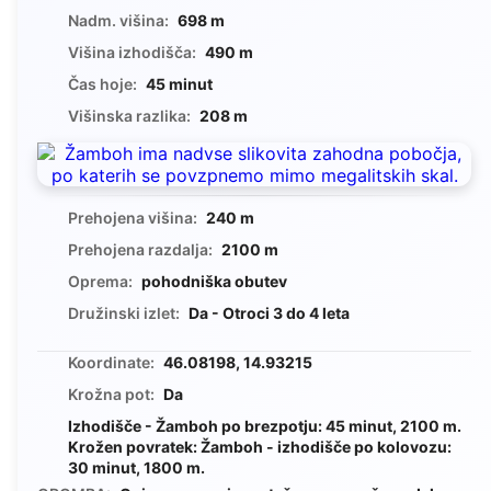
Nadm. višina:
698 m
Višina izhodišča:
490 m
Čas hoje:
45 minut
Višinska razlika:
208 m
Prehojena višina:
240 m
Prehojena razdalja:
2100 m
Oprema:
pohodniška obutev
Družinski izlet:
Da - Otroci 3 do 4 leta
Koordinate:
46.08198, 14.93215
Krožna pot:
Da
Izhodišče - Žamboh po brezpotju: 45 minut, 2100 m.
Krožen povratek: Žamboh - izhodišče po kolovozu:
30 minut, 1800 m.