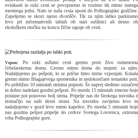
ovinkasti in ozki cesti se povzpnemo in vozimo tik mimo starega
mestnega jedra. Nato se naša cesta spusti do Polhograjske graščine.
Zapeljemo se skozi njeno dvorišče. Tik za njim lahko parkiramo
levo pri informativnih tablah ob stari sušilnici ali desno ob
ekološkem otočku na koncu žične ograje ob cesti.
Po ozki asflatni cesti gremo proti živo rumenemu
Vzpon:
čebelarskemu domu. Gremo mimo doma do stopnic za njim.
Nadaljujemo po pešpoti, ki se prične hitro strmo vzpenjati. Kmalu
gremo mimo Blagajevega spomenika in nedokončane tematske poti.
Po približno 10 minutah strmina popusti. Še naprej sledimo označeni
in dobro nadelani gozdni pešpoti. Po morda 15 minutah zmerne hoje
postane pot ponovno bolj strma. Pripelje nas do širokega travnika z
domačijo na naši desni strani. Na travniku zavijemo levo in
nadaljujemo v gozd levo mimo kapelice. Po morda 5 minutah hoje
nas gozdna pešpot pripelje do cerkve Svetega Lovrenca, oziroma
vrha Polhograjske gore.