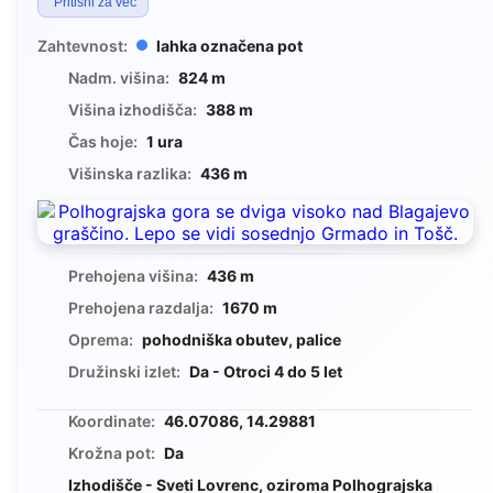
Pritisni za več
Zahtevnost:
lahka označena pot
Nadm. višina:
824 m
Višina izhodišča:
388 m
Čas hoje:
1 ura
Višinska razlika:
436 m
Prehojena višina:
436 m
Prehojena razdalja:
1670 m
Oprema:
pohodniška obutev, palice
Družinski izlet:
Da - Otroci 4 do 5 let
Koordinate:
46.07086, 14.29881
Krožna pot:
Da
Izhodišče - Sveti Lovrenc, oziroma Polhograjska