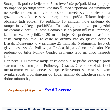
Tik pod cerkvijo se držimo leve širše pešpoti, ki nas pripelje
Sestop:
do kapelice po drugi strani kot smo šli med vzponom. Za travnikom
ne zavijemo levo na prvotno pešpot, temveč zavijemo desno na
gozdno cesto, ki se sprva precej strmo spušča. Tekom hoje se
občasno tudi položi. Po približno 15 minutah hoje pridemo do
rampe in velikega parkirišča. Tu nadaljujemo levo po gozdni
makadamski cesti. Tej cesti sledimo vse do prvih hiš vasi Praproče,
kar nam vzame približno 20 minut hoje. Ko pridemo do asfaltne
ceste zavijemo levo. Te ceste se držimo vse do glavne ceste v
Brišah. Dosežemo jo v približno 25 minutah. Nadajujemo levo ob
glavni cesti vse do Polhovega Gradca, ki ga vidimo pred sabo. Ko
pridemo do table Polhov Gradec zavijemo levo na ulico nasproti
table.
Čez nekaj 100 metrov zavije cesta desno in se prične vzpenjati proti
staremu mestnemu jedru Polhovega Gradca. Gremo skozi stari del
mesta mimo velike cerkve. Za njo se še vedno ista cesta v levem
ovinku spusti proti graščini od koder imamo do izhodišča samo še
dobro minuto hoje.
Sveti Lovrenc
Za galerijo (43) pritisni: