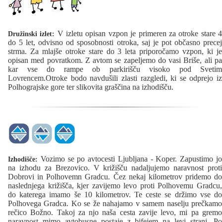
V izletu opisan vzpon je primeren za otroke stare 
Družinski izlet:
do 5 let, odvisno od sposobnosti otroka, saj je pot občasno precej
strma. Za mlajše otroke stare do 3 leta priporočamo vzpon, ki je
opisan med povratkom. Z avtom se zapeljemo do vasi Briše, ali pa
kar vse do rampe ob parkirišču visoko pod Svetim
Lovrencem.Otroke bodo navdušili zlasti razgledi, ki se odprejo iz
Polhograjske gore ter slikovita graščina na izhodišču.
Vozimo se po avtocesti Ljubljana - Koper. Zapustimo jo
Izhodišče:
na izhodu za Brezovico. V križišču nadaljujemo naravnost proti
Dobrovi in Polhovemn Gradcu. Čez nekaj kilometrov pridemo do
naslednjega križišča, kjer zavijemo levo proti Polhovemu Gradcu,
do katerega imamo še 10 kilometrov. Te ceste se držimo vse do
Polhovega Gradca. Ko se že nahajamo v samem naselju prečkamo
rečico Božno. Takoj za njo naša cesta zavije levo, mi pa gremo
naravnost mimo avtobusne postaje z bifejem na levi strani. Po