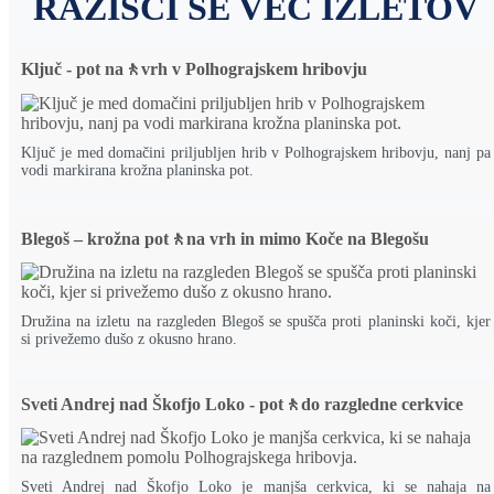
RAZIŠČI ŠE VEČ IZLETOV
Ključ - pot na🚶vrh v Polhograjskem hribovju
Ključ je med domačini priljubljen hrib v Polhograjskem hribovju, nanj pa
vodi markirana krožna planinska pot.
Blegoš – krožna pot🚶na vrh in mimo Koče na Blegošu
Družina na izletu na razgleden Blegoš se spušča proti planinski koči, kjer
si privežemo dušo z okusno hrano.
Sveti Andrej nad Škofjo Loko - pot🚶do razgledne cerkvice
Sveti Andrej nad Škofjo Loko je manjša cerkvica, ki se nahaja na