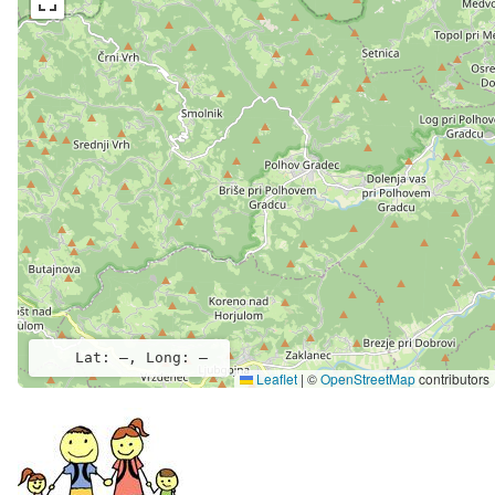
Lat: –, Long: –
Leaflet
|
©
OpenStreetMap
contributors