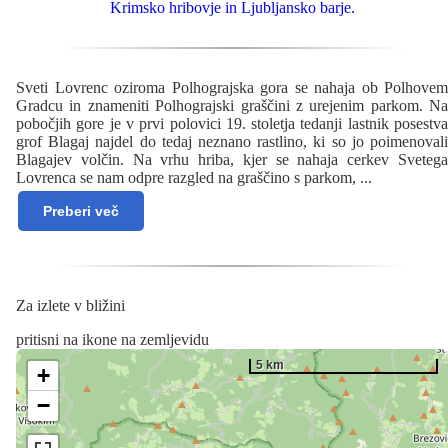
Sveti Lovrenc oziroma Polhograjska gora se nahaja ob Polhovem
Gradcu in znameniti Polhograjski graščini z urejenim parkom. Na
pobočjih gore je v prvi polovici 19. stoletja tedanji lastnik posestva
grof Blagaj najdel do tedaj neznano rastlino, ki so jo poimenovali
Blagajev volčin. Na vrhu hriba, kjer se nahaja cerkev Svetega
Lovrenca se nam odpre razgled na graščino s parkom,
...
Preberi več
Za izlete v bližini
pritisni na ikone na zemljevidu
5 km
+
−