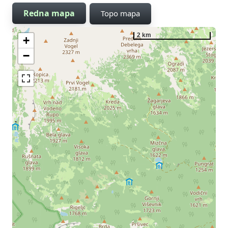
Redna mapa
Topo mapa
2 km
+
−