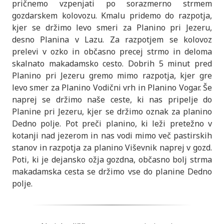
pričnemo vzpenjati po sorazmerno strmem
gozdarskem kolovozu. Kmalu pridemo do razpotja,
kjer se držimo levo smeri za Planino pri Jezeru,
desno Planina v Lazu. Za razpotjem se kolovoz
prelevi v ozko in občasno precej strmo in deloma
skalnato makadamsko cesto. Dobrih 5 minut pred
Planino pri Jezeru gremo mimo razpotja, kjer gre
levo smer za Planino Vodični vrh in Planino Vogar. Še
naprej se držimo naše ceste, ki nas pripelje do
Planine pri Jezeru, kjer se držimo oznak za planino
Dedno polje. Pot preči planino, ki leži pretežno v
kotanji nad jezerom in nas vodi mimo več pastirskih
stanov in razpotja za planino Viševnik naprej v gozd.
Poti, ki je dejansko ožja gozdna, občasno bolj strma
makadamska cesta se držimo vse do planine Dedno
polje.