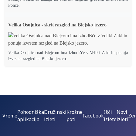
Ponce.
Velika Osojnica - skrit razgled na Blejsko jezero
Velika Osojnica nad Blejcom ima izhodišče v Veliki Zaki in ponuja
izvrsten razgled na Blejsko jezero.
Pohodniška
Družinski
Krožne
Išči
Novi
Vreme
Facebook
Zem
aplikacija
izleti
poti
izlete
izleti