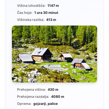
Višina izhodišča:
1147 m
Čas hoje:
1 ura 30 minut
Višinska razlika:
413 m
Prehojena višina:
430 m
Prehojena razdalja:
4080 m
Oprema:
gojzarji, palice