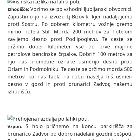
Vozimo se po vzhodni ljubljanski obvoznici.
Izhodišče:
Zapustimo jo na izvozu Lj-Bizovik, kjer nadaljujemo
proti Sostru. Po dobrem kilometru vožnje gremo
mimo hotela Stil. Morda 200 metrov za hotelom
zavijemo desno proti Podlipoglavu. Te ceste se
držimo dober kilometer vse do prve majhne
petrolove bencinske črpalke. Dobrih 100 metrov za
njo nas prometne oznake usmerijo desno proti
Orlam in Podmolniku. Te ceste se držimo morda 500
metrov, ko nas tabla na robu naselja hiš usmeri
desno v gozd in proti brunarici Zadvor, našemu
izhodišču.
S hojo pričnemo na koncu parkirišča za
Vzpon:
brunarico Zadvor po dobro nadelani gozdni pešpoti.