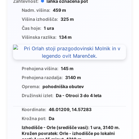
Zahtevnost:
lahka označena pot
Nadm. višina:
459 m
Višina izhodišča:
325 m
Čas hoje:
1 ura
Višinska razlika:
134 m
Prehojena višina:
145 m
Prehojena razdalja:
3140 m
Oprema:
pohodniška obutev
Družinski izlet:
Da - Otroci 3 do 4 leta
Koordinate:
46.01209, 14.57283
Krožna pot:
Da
Izhodišče - Orle (središče vasi): 1 ura, 3140 m.
Krožen povratek: Orle - izhodišče po lokalni