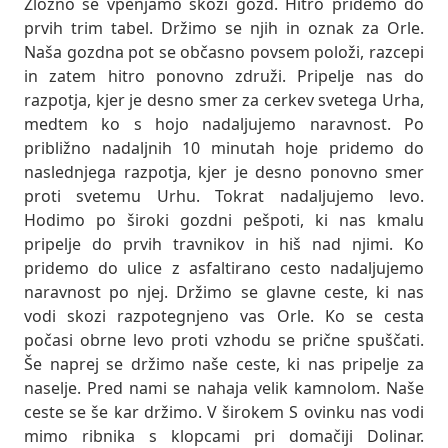
Zložno se vpenjamo skozi gozd. Hitro pridemo do
prvih trim tabel. Držimo se njih in oznak za Orle.
Naša gozdna pot se občasno povsem položi, razcepi
in zatem hitro ponovno združi. Pripelje nas do
razpotja, kjer je desno smer za cerkev svetega Urha,
medtem ko s hojo nadaljujemo naravnost. Po
približno nadaljnih 10 minutah hoje pridemo do
naslednjega razpotja, kjer je desno ponovno smer
proti svetemu Urhu. Tokrat nadaljujemo levo.
Hodimo po široki gozdni pešpoti, ki nas kmalu
pripelje do prvih travnikov in hiš nad njimi. Ko
pridemo do ulice z asfaltirano cesto nadaljujemo
naravnost po njej. Držimo se glavne ceste, ki nas
vodi skozi razpotegnjeno vas Orle. Ko se cesta
počasi obrne levo proti vzhodu se prične spuščati.
Še naprej se držimo naše ceste, ki nas pripelje za
naselje. Pred nami se nahaja velik kamnolom. Naše
ceste se še kar držimo. V širokem S ovinku nas vodi
mimo ribnika s klopcami pri domačiji Dolinar.