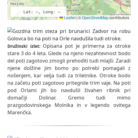
Lat: –, Long: –
Leaflet
|
©
OpenStreetMap
contributors
Opisana pot je primerna za otroke
Družinski izlet:
stare 3 do 4 leta. Glede na njeno nezahtevnost bodo
del poti zagotovo zmogli prehoditi tudi mlajši. Zaradi
njene dolžine jim bomo po potrebi pomagali z
nošenjem, kar velja tudi za triletnike. Otroke bodo
na začetu poti zagotovo pritegnile trim vaje. Na poti
pod Orlami jih bo navdušil živahen ribnik pri
domačiji Dolinar. Gremo tudi mimo
prazgodovinskega Molnika in v legendo ovitega
Marenčka.