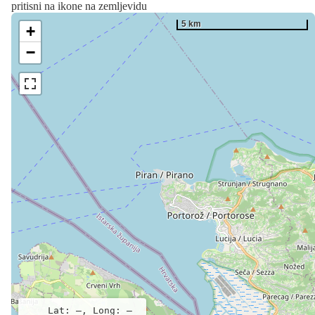
pritisni na ikone na zemljevidu
5 km
+
−
Lat: –, Long: –