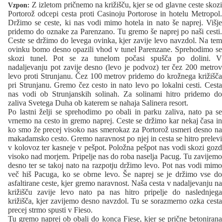
Z izletom pričnemo na križišču, kjer se od glavne ceste skozi
Vzpon:
Portorož odcepi cesta proti Casinoju Portorose in hotelu Metropol.
Držimo se ceste, ki nas vodi mimo hotela in nato še naprej. Višje
pridemo do oznake za Parenzano. Tu gremo še naprej po naši cesti.
Ceste se držimo do levega ovinka, kjer zavije levo navzdol. Na tem
ovinku bomo desno opazili vhod v tunel Parenzane. Sprehodimo se
skozi tunel. Pot se za tunelom počasi spušča po dolini. V
nadaljevanju pot zavije desno (levo je podvoz) ter čez 200 metrov
levo proti Strunjanu. Čez 100 metrov pridemo do krožnega križišča
pri Strunjanu. Gremo čez cesto in nato levo po lokalni cesti. Cesta
nas vodi ob Strunjanskih solinah. Za solinami hitro pridemo do
zaliva Svetega Duha ob katerem se nahaja Salinera resort.
Po lastni želji se sprehodimo po obali in parku zaliva, nato pa se
vrnemo na cesto in gremo naprej. Ceste se držimo kar nekaj časa in
ko smo že precej visoko nas smerokaz za Portorož usmeri desno na
makadamsko cesto. Gremo naravnost po njej in cesta se hitro prelevi
v kolovoz ter kasneje v pešpot. Položna pešpot nas vodi skozi gozd
visoko nad morjem. Pripelje nas do roba naselja Pacug. Tu zavijemo
desno ter se takoj nato na razpotju držimo levo. Pot nas vodi mimo
več hiš Pacuga, ko se obrne levo. Še naprej se je držimo vse do
asfaltirane ceste, kjer gremo naravnost. Naša cesta v nadaljevanju na
križišču zavije levo nato pa nas hitro pripelje do naslednjega
križišča, kjer zavijemo desno navzdol. Tu se sorazmerno ozka cesta
precej strmo spusti v Fieso.
Tu gremo naprej ob obali do konca Fiese, kjer se prične betonirana