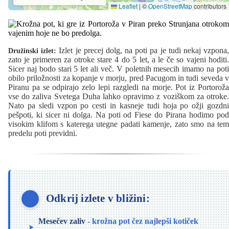
Leaflet
|
©
OpenStreetMap
contributors
Izlet je precej dolg, na poti pa je tudi nekaj vzpona
Družinski izlet:
zato je primeren za otroke stare 4 do 5 let, a le če so vajeni hoditi.
Sicer naj bodo stari 5 let ali več. V poletnih mesecih imamo na poti
obilo priložnosti za kopanje v morju, pred Pacugom in tudi seveda v
Piranu pa se odpirajo zelo lepi razgledi na morje. Pot iz Portoroža
vse do zaliva Svetega Duha lahko opravimo z voziškom za otroke.
Nato pa sledi vzpon po cesti in kasneje tudi hoja po ožji gozdni
pešpoti, ki sicer ni dolga. Na poti od Fiese do Pirana hodimo pod
visokim klifom s katerega utegne padati kamenje, zato smo na tem
predelu poti previdni.
Odkrij izlete v bližini:
Mesečev zaliv
- krožna pot čez najlepši kotiček