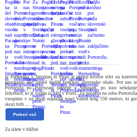
Iz Portoroža v Strunjan in Piran je prelep krožen izlet na katerem
spoznamo ene izmed lepših kotičkov slovenske obale. Pot nas iz
Portoroža po Parenzani pripelje v Strunjan, po trasi nekdanje
železnice, ki je vodila iz Milj v Poreč. Že povsem na robu Portoroža
vstopimo v na progi najdaljši tunel Valeta dolg 550 metrov, ki gre
skozi hrib
...
Preberi več
Za izlete v bližini