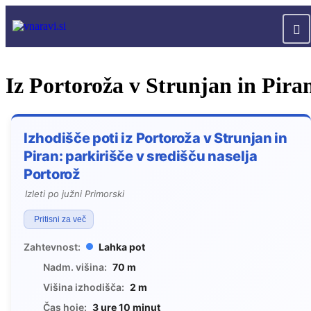
Iz Portoroža v Strunjan in Pira
Izhodišče poti iz Portoroža v Strunjan in
Piran: parkirišče v središču naselja
Portorož
Izleti po južni Primorski
Pritisni za več
Zahtevnost:
Lahka pot
Nadm. višina:
70 m
Višina izhodišča:
2 m
Čas hoje:
3 ure 10 minut