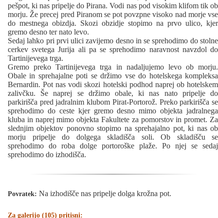
pešpot, ki nas pripelje do Pirana. Vodi nas pod visokim klifom tik ob
morju. Že precej pred Piranom se pot povzpne visoko nad morje vse
do mestnega obizdja. Skozi obzidje stopimo na prvo ulico, kjer
gremo desno ter nato levo.
Sedaj lahko pri prvi ulici zavijemo desno in se sprehodimo do stolne
cerkev svetega Jurija ali pa se sprehodimo naravnost navzdol do
Tartinijevega trga.
Gremo preko Tartinijevega trga in nadaljujemo levo ob morju.
Obale in sprehajalne poti se držimo vse do hotelskega kompleksa
Bernardin. Pot nas vodi skozi hotelski podhod naprej ob hotelskem
zalivčku. Še naprej se držimo obale, ki nas nato pripelje do
parkirišča pred jadralnim klubom Pirat-Portorož. Preko parkirišča se
sprehodimo do ceste kjer gremo desno mimo objekta jadralnega
kluba in naprej mimo objekta Fakultete za pomorstov in promet. Za
slednjim objektov ponovno stopimo na sprehajalno pot, ki nas ob
morju pripelje do dolgega skladišča soli. Ob skladišču se
sprehodimo do roba dolge portoroške plaže. Po njej se sedaj
sprehodimo do izhodišča.
Na izhodišče nas pripelje dolga krožna pot.
Povratek:
Za galerijo (105) pritisni: