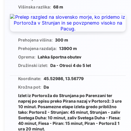
Višinska razlika:
68 m
Prehojena višina:
300 m
Prehojena razdalja:
13900 m
Oprema:
Lahka športna obutev
Družinski izlet:
Da - Otroci 4 do 5 let
Koordinate:
45.52986, 13.56779
Krožna pot:
Da
Izlet iz Portoroža do Strunjana po Parenzani ter
naprej po opisu preko Pirana nazaj v Portorož: 3 ure
10 minut. Posamezne etape izleta gredo približno
tako: Portorož - Strunjan: 45 minut, Strunjan - zaliv
Svetega Duha: 10 minut, zaliv Svetega Duha - Fiesa:
40 minut, Fiesa - Piran: 15 minut, Piran - Portorož 1
ura 20 minut.