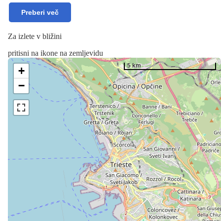
Preberi več
Za izlete v bližini
pritisni na ikone na zemljevidu
5 km
+
−