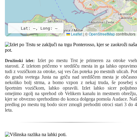
Lat: –, Long: –
Leaflet
|
©
OpenStreetMap
contributors
Izlet po mestu Trst je primeren za otroke vse
Družinski izlet:
starosti. Z izletom pričemo v središču mesta in ga lahko opravimo
tudi z vozičkom za otroke, saj ves čas poteka po mestnih ulicah. Pot
do gradu svetega Justa na griču nad središčem mesta je občasno
nekoliko bolj strma, a bomo vzpon z nekaj truda, še posebej s
športnim vozičkom, lahko opravili. Izlet lahko sicer poljubno
omejimo zgolj na sprehod ob Velikem kanalu in mestnem obrežju,
kjer se obvezno sprehodimo do konca dolgega pomola Audace. Naš
predlog po mestu trg bodo sicer zmogli prehoditi otroci stari 3 do 4
leta.