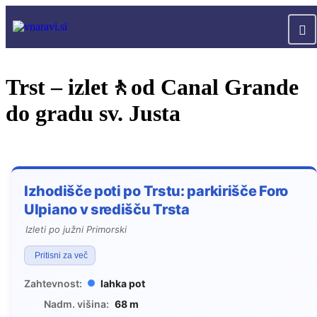
Trst – izlet🚶od Canal Grande
do gradu sv. Justa
Izhodišče poti po Trstu: parkirišče Foro
Ulpiano v središču Trsta
Izleti po južni Primorski
Pritisni za več
Zahtevnost:
lahka pot
Nadm. višina:
68 m