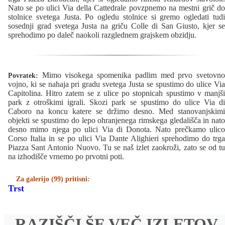
Nato se po ulici Via della Cattedrale povzpnemo na mestni grič do
stolnice svetega Justa. Po ogledu stolnice si gremo ogledati tudi
sosednji grad svetega Justa na griču Colle di San Giusto, kjer se
sprehodimo po daleč naokoli razglednem grajskem obzidju.
Mimo visokega spomenika padlim med prvo svetovno
Povratek:
vojno, ki se nahaja pri gradu svetega Justa se spustimo do ulice Via
Capitolina. Hitro zatem se z ulice po stopnicah spustimo v manjši
park z otroškimi igrali. Skozi park se spustimo do ulice Via di
Caboro na koncu katere se držimo desno. Med stanovanjskimi
objekti se spustimo do lepo ohranjenega rimskega gledališča in nato
desno mimo njega po ulici Via di Donota. Nato prečkamo ulico
Corso Italia in se po ulici Via Dante Alighieri sprehodimo do trga
Piazza Sant Antonio Nuovo. Tu se naš izlet zaokroži, zato se od tu
na izhodišče vrnemo po prvotni poti.
Za galerijo (99) pritisni:
Trst
RAZIŠČI ŠE VEČ IZLETOV