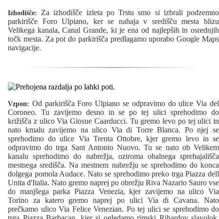
Za izhodišče izleta po Trstu smo si izbrali podzemno
Izhodišče:
parkirišče Foro Ulpiano, ker se nahaja v središču mesta blizu
Velikega kanala, Canal Grande, ki je ena od najlepših in osrednjih
točk mesta. Za pot do parkirišča predlagamo uporabo Google Maps
navigacije.
Od parkirišča Foro Ulpiano se odpravimo do ulice Via del
Vzpon:
Coroneo. Tu zavijemo desno in se po tej ulici sprehodimo do
križišča z ulico Via Giosue Caarducci. Tu gremo levo po tej ulici in
nato kmalu zavijemo na ulico Via di Torre Blanca. Po njej se
sprehodimo do ulice Via Trenta Ottobre, kjer gremo levo in se
odpravimo do trga Sant Antonio Nuovo. Tu se nato ob Velikem
kanalu sprehodimo do nabrežja, oziroma obalnega sprehajališča
mestnega središča. Na mestnem nabrežju se sprehodimo do konca
dolgega pomola Audace. Nato se sprehodimo preko trga Piazza dell
Unita d'Italia. Nato gremo naprej po obrežju Riva Nazario Sauro vse
do manjšega parka Piazza Venezia, kjer zavijemo na ulico Via
Torino za katero gremo naprej po ulici Via di Cavana. Nato
prečkamo ulico Via Felice Venezian. Po tej ulici se sprehodimo do
trga Piazza Barbacan, kjer si ogledamo rimski Rihardov slavolok.