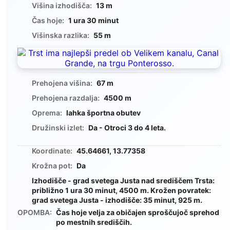
Višina izhodišča:
13 m
Čas hoje:
1 ura 30 minut
Višinska razlika:
55 m
Prehojena višina:
67 m
Prehojena razdalja:
4500 m
Oprema:
lahka športna obutev
Družinski izlet:
Da - Otroci 3 do 4 leta.
Koordinate:
45.64661, 13.77358
Krožna pot:
Da
Izhodišče - grad svetega Justa nad središčem Trsta:
približno 1 ura 30 minut, 4500 m. Krožen povratek:
grad svetega Justa - izhodišče: 35 minut, 925 m.
OPOMBA:
Čas hoje velja za običajen sproščujoč sprehod
po mestnih središčih.