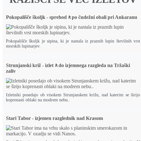
Pokopališče školjk - sprehod🚶po čudežni obali pri Ankaranu
Pokopališče školjk je sipina, ki je nastala iz praznih lupin številnih vrst
morskih lupinarjev.
Strunjanski križ - izlet🚶do izjemnega razgleda na Tržaški
zaliv
Izletniki posedajo ob visokem Strunjanskem križu, nad katerim se širijo
koprenasti oblaki na modrem nebu..
Stari Tabor - izjemen razglednik nad Krasom