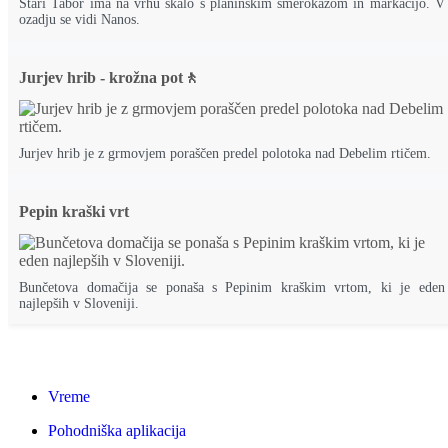
Stari Tabor ima na vrhu skalo s planinskim smerokazom in markacijo. V
ozadju se vidi Nanos.
Jurjev hrib - krožna pot🚶
Jurjev hrib je z grmovjem poraščen predel polotoka nad Debelim rtičem.
Pepin kraški vrt
Bunčetova domačija se ponaša s Pepinim kraškim vrtom, ki je eden
najlepših v Sloveniji.
Vreme
Pohodniška aplikacija