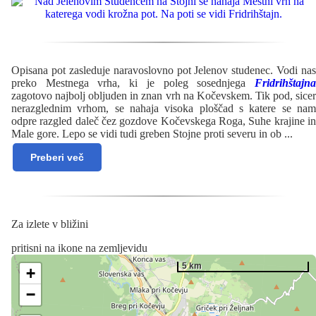
Opisana pot zasleduje naravoslovno pot Jelenov studenec. Vodi nas
preko Mestnega vrha, ki je poleg sosednjega
Fridrihštajna
zagotovo najbolj obljuden in znan vrh na Kočevskem. Tik pod, sicer
nerazglednim vrhom, se nahaja visoka ploščad s katere se nam
odpre razgled daleč čez gozdove Kočevskega Roga, Suhe krajine in
Male gore. Lepo se vidi tudi greben Stojne proti severu in ob
...
Preberi več
Za izlete v bližini
pritisni na ikone na zemljevidu
5 km
+
−