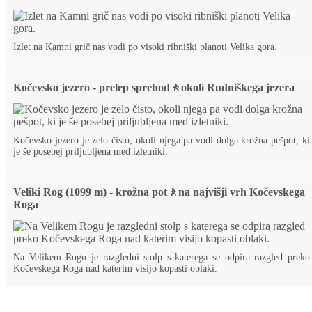
Izlet na Kamni grič nas vodi po visoki ribniški planoti Velika gora.
Kočevsko jezero - prelep sprehod🚶okoli Rudniškega jezera
Kočevsko jezero je zelo čisto, okoli njega pa vodi dolga krožna pešpot, ki
je še posebej priljubljena med izletniki.
Veliki Rog (1099 m) - krožna pot🚶na najvišji vrh Kočevskega
Roga
Na Velikem Rogu je razgledni stolp s katerega se odpira razgled preko
Kočevskega Roga nad katerim visijo kopasti oblaki.