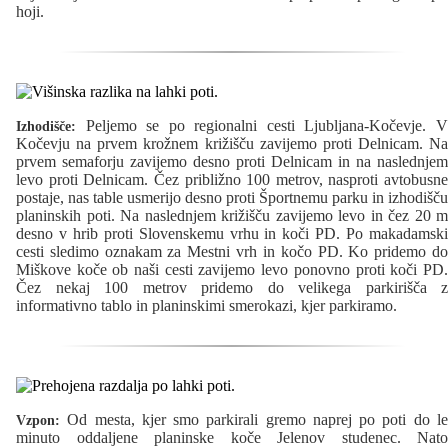
hoji.
Peljemo se po regionalni cesti Ljubljana-Kočevje. V
Izhodišče:
Kočevju na prvem krožnem križišču zavijemo proti Delnicam. Na
prvem semaforju zavijemo desno proti Delnicam in na naslednjem
levo proti Delnicam. Čez približno 100 metrov, nasproti avtobusne
postaje, nas table usmerijo desno proti Športnemu parku in izhodišču
planinskih poti. Na naslednjem križišču zavijemo levo in čez 20 m
desno v hrib proti Slovenskemu vrhu in koči PD. Po makadamski
cesti sledimo oznakam za Mestni vrh in kočo PD. Ko pridemo do
Miškove koče ob naši cesti zavijemo levo ponovno proti koči PD.
Čez nekaj 100 metrov pridemo do velikega parkirišča z
informativno tablo in planinskimi smerokazi, kjer parkiramo.
Od mesta, kjer smo parkirali gremo naprej po poti do le
Vzpon:
minuto oddaljene planinske koče Jelenov studenec. Nato