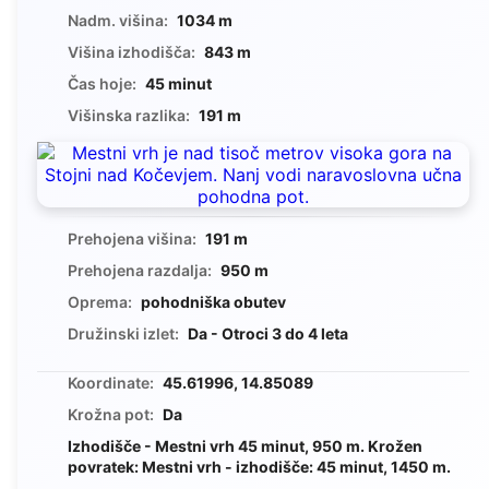
Nadm. višina:
1034 m
Višina izhodišča:
843 m
Čas hoje:
45 minut
Višinska razlika:
191 m
Prehojena višina:
191 m
Prehojena razdalja:
950 m
Oprema:
pohodniška obutev
Družinski izlet:
Da - Otroci 3 do 4 leta
Koordinate:
45.61996, 14.85089
Krožna pot:
Da
Izhodišče - Mestni vrh 45 minut, 950 m. Krožen
povratek: Mestni vrh - izhodišče: 45 minut, 1450 m.