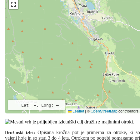
Lat: –, Long: –
Leaflet
|
©
OpenStreetMap
contributors
Opisana krožna pot je primerna za otroke, ki s
Družinski izlet:
vajeni hoje in so stari 3 do 4 leta. Otrokom po potrebi pomagamo pri