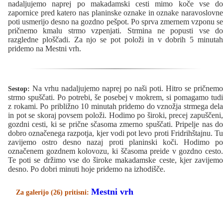
nadaljujemo naprej po makadamski cesti mimo koče vse do
zapornice pred katero nas planinske oznake in oznake naravoslovne
poti usmerijo desno na gozdno pešpot. Po sprva zmernem vzponu se
pričnemo kmalu strmo vzpenjati. Strmina ne popusti vse do
razgledne ploščadi. Za njo se pot položi in v dobrih 5 minutah
pridemo na Mestni vrh.
Na vrhu nadaljujemo naprej po naši poti. Hitro se pričnemo
Sestop:
strmo spuščati. Po potrebi, še posebej v mokrem, si pomagamo tudi
z rokami. Po približno 10 minutah pridemo do vznožja strmega dela
in pot se skoraj povsem položi. Hodimo po široki, precej zapuščeni,
gozdni cesti, ki se prične sčasoma zmerno spuščati. Pripelje nas do
dobro označenega razpotja, kjer vodi pot levo proti Fridrihštajnu. Tu
zavijemo ostro desno nazaj proti planinski koči. Hodimo po
označenem gozdnem kolovozu, ki ščasoma preide v gozdno cesto.
Te poti se držimo vse do široke makadamske ceste, kjer zavijemo
desno. Po dobri minuti hoje pridemo na izhodišče.
Mestni vrh
Za galerijo (26) pritisni: