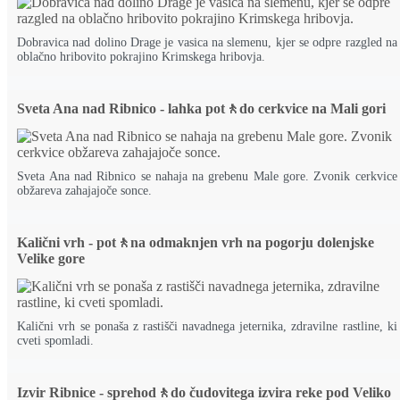
Dobravica nad dolino Drage je vasica na slemenu, kjer se odpre razgled na
oblačno hribovito pokrajino Krimskega hribovja.
Sveta Ana nad Ribnico - lahka pot🚶do cerkvice na Mali gori
Sveta Ana nad Ribnico se nahaja na grebenu Male gore. Zvonik cerkvice
obžareva zahajajoče sonce.
Kalični vrh - pot🚶na odmaknjen vrh na pogorju dolenjske
Velike gore
Kalični vrh se ponaša z rastišči navadnega jeternika, zdravilne rastline, ki
cveti spomladi.
Izvir Ribnice - sprehod🚶do čudovitega izvira reke pod Veliko