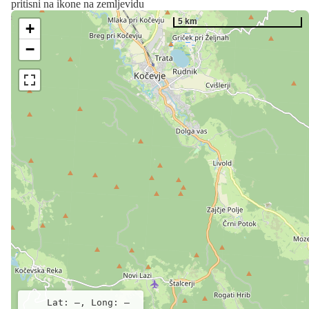
pritisni na ikone na zemljevidu
5 km
+
−
Lat: –, Long: –