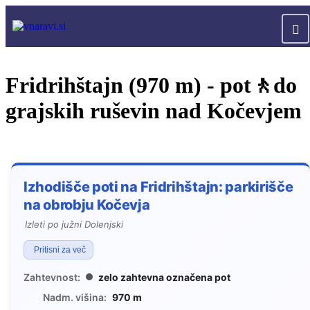
Fridrihštajn (970 m) - pot🚶do
grajskih ruševin nad Kočevjem
Izhodišče poti na Fridrihštajn: parkirišče
na obrobju Kočevja
Izleti po južni Dolenjski
Pritisni za več
Zahtevnost:
zelo zahtevna označena pot
Nadm. višina:
970 m