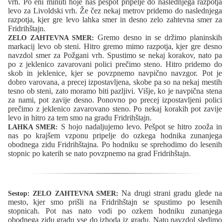
vrh. Po eni minuti hoje nas pešpot pripelje do naslednjega razpotja
levo za Livoldski vrh. Že čez nekaj metrov pridemo do naslednjega
razpotja, kjer gre levo lahka smer in desno zelo zahtevna smer za
Fridrihštajn.
Gremo desno in se držimo planinskih
ZELO ZAHTEVNA SMER:
markacij levo ob steni. Hitro gremo mimo razpotja, kjer gre desno
navzdol smer za Požgani vrh. Spustimo se nekaj korakov, nato pa
po z jeklenico zavarovani polici prečimo steno. Hitro pridemo do
skob in jeklenice, kjer se povzpnemo navpično navzgor. Pot je
dobro varovana, a precej izpostavljena, skobe pa so na nekaj mestih
tesno ob steni, zato moramo biti pazljivi. Višje, ko je navpična stena
za nami, pot zavije desno. Ponovno po precej izpostavljeni polici
prečimo z jeklenico zavarovano steno. Po nekaj korakih pot zavije
levo in hitro za tem smo na gradu Fridrihštajn.
S hojo nadaljujemo levo. Pešpot se hitro zooža i
LAHKA SMER:
nas po krajšem vzponu pripelje do ozkega hodnika zunanjega
obodnega zidu Fridrihštajna. Po hodniku se sprehodimo do lesenih
stopnic po katerih se nato povzpnemo na grad Fridrihštajn.
Na drugi strani gradu glede n
Sestop:
ZELO ZAHTEVNA SMER:
mesto, kjer smo prišli na Fridrihštajn se spustimo po lesenih
stopnicah. Pot nas nato vodi po ozkem hodniku zunanjega
obodnega zidu gradu vse do izhoda iz gradu. Nato navzdol sledimo