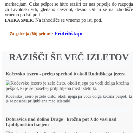
markacijam. Ozka pešpot se hitro razširi ter nas pripelje do razpotja
za Livoldski vrh, gledano navzdol, desno. Od tu se na izhodišče
vrnemo po isti poti.
Na izhodišče se vrnemo po isti poti.
LAHKA SMER:
Fridrihštajn
Za galerijo (80) pritisni:
RAZIŠČI ŠE VEČ IZLETOV
Kočevsko jezero - prelep sprehod🚶okoli Rudniškega jezera
Kočevsko jezero je zelo čisto, okoli njega pa vodi dolga krožna pešpot, ki
je še posebej priljubljena med izletniki.
Dobravica nad dolino Drage - krožna pot🚶do vasi nad
Ljubljanskim barjem