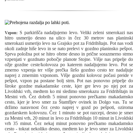
S parkirišča nadaljujemo levo. Veliki zeleni smerokazi nas
Vzpon:
hitro usmerijo desno na ulico in čez 30 metrov nas planinski
smerokazi usmerijo levo na Grajsko pot za Fridrihštajn. Pot nas vodi
okoli zadnje hiše levo in se nato prelevi v gozdno planinsko pešpot.
Sprva položna pot se hitro obrne desno in prične sorazmerno strmo
vzpenjati v gozdnato pobočje planote Stojne. Višje nas pripelje do
ožje gozdne ceste/kolovoza po katerem nadaljujemo levo. Pot se
zmerno vzpenja ter višje prečka širšo gozdno cesto ter nadaljuje
naprej z zmernim vzponom. Višje gozdni kolovoz počasi preide v
pešpot, vzpon pa postane bolj strm. Pot nas ponovno pripelje do
široke gozdne makadamske ceste, kjer gre levo po njej pot za
Livoldski vrh, medtem ko mi sledimo smerokazu za Fridrihštajn in
Mestni vrh. Čez dobrih 5 minut ponovno prečkamo makadamsko
cesto, kjer je levo smer za Štamfljev ovinek in Dolgo vas. Tu se
držimo naravnost čez cesto naprej v gozd po pešpoti, oziroma
gozdarskem kolovozu. Čez 1 minuto se pot razcepi, desno je smer
za Mestni vrh, 20 minut in levo za Fridrihštajn 10 minut in Livoldski
vrh 35 minut. Čez nekaj minut ponovno prečkamo makadamsko
cesto - tokrat nekoliko desno, medtem ko je levo smer za Livoldski