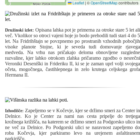
Leaflet
|
©
OpenStreetMap
contributors
Opisana lahka pot je primerna za otroke stare 5 let al
Družinski izlet:
več. Vkolikor so otroci vajeni hoje jo bodo prehodili tudi stari 4 do 5
let. Na Fridrihštajn se povzpnemo po prostranih vzhodnih pobočjih
visoke planote Stojne, ki je seveda tudi domovanje rjavega
medveda. Na vrhu nas pričakajo deloma obnovljene razgledne
razvaline, kjer lahko otrokom zlahka pričaramo zgodbo o nesrečni
Veroniki Deseniški in Frideriku II, ki se je zaman uprl volji svojega
očeta, mogočnega, častihlepnega in zelo krutega celjskega grofa
Hermana II.
Zapeljemo se v Kočevje, kjer se držimo smeri za Center in
Izhodišče:
Delnice. Ko je Center za nami nas cesta pripelje do tretjega
krožnega križišča, na katerem se držimo smeri za Podgorsko ulico in
ne več za Delnice. Po Podgorski ulici se naravnost zapeljemo do
roba Kočevja, kjer parkiramo levo na urejenem asfaltiranem
parkirišču.