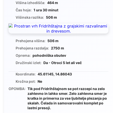
Višina izhodišča:
464 m
Čas hoje:
1 ura 30 minut
Višinska razlika:
506 m
Prehojena višina:
506 m
Prehojena razdalja:
2750 m
Oprema:
pohodniška obutev
Družinski izlet:
Da - Otroci 5 let ali več
Koordinate:
45.61145, 14.86043
Krožna pot:
Ne
OPOMBA:
Tik pod Fridrihštajnom se pot razcepi na zelo
zahtevno in lahko smer. Zelo zahtevna smer je
kratka in primerna za vse ljubitelje plezanja po
skalah. Čelada in samovarovalni komplet po
lastni presoji.