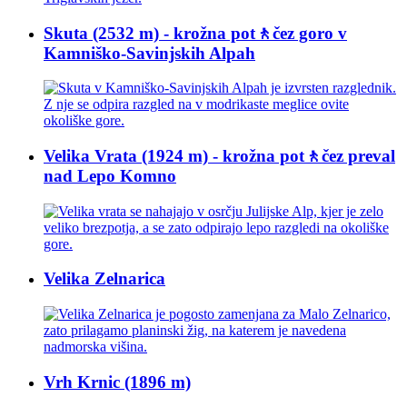
Skuta (2532 m) - krožna pot🚶čez goro v
Kamniško-Savinjskih Alpah
Velika Vrata (1924 m) - krožna pot🚶čez preval
nad Lepo Komno
Velika Zelnarica
Vrh Krnic (1896 m)