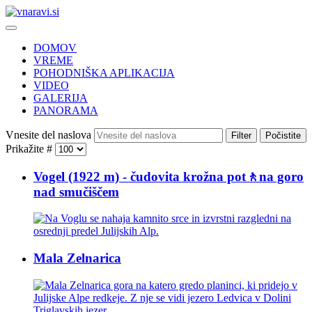
DOMOV
VREME
POHODNIŠKA APLIKACIJA
VIDEO
GALERIJA
PANORAMA
Vnesite del naslova
Filter
Počistite
Prikažite #
Vogel (1922 m) - čudovita krožna pot🚶na goro
nad smučiščem
Mala Zelnarica