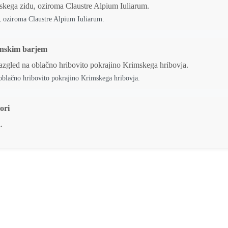
u, oziroma Claustre Alpium Iuliarum.
anskim barjem
 oblačno hribovito pokrajino Krimskega hribovja.
ori