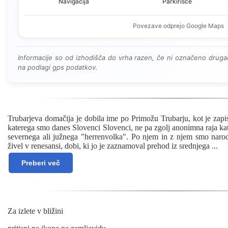
Navigacija
Parkirišče
Povezave odprejo Google Maps
Informacije so od izhodišča do vrha razen, če ni označeno drugač
na podlagi gps podatkov.
Trubarjeva domačija je dobila ime po Primožu Trubarju, kot je zapis
katerega smo danes Slovenci Slovenci, ne pa zgolj anonimna raja ka
severnega ali južnega "herrenvolka". Po njem in z njem smo narod
živel v renesansi, dobi, ki jo je zaznamoval prehod iz srednjega
...
Preberi več
Za izlete v bližini