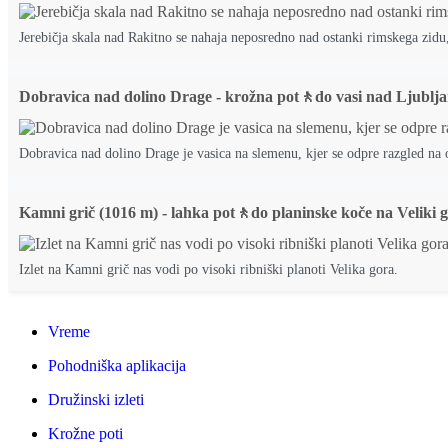
Jerebičja skala nad Rakitno se nahaja neposredno nad ostanki rimskega zid
Dobravica nad dolino Drage - krožna pot🚶do vasi nad Ljublj
Dobravica nad dolino Drage je vasica na slemenu, kjer se odpre razgled na
Kamni grič (1016 m) - lahka pot🚶do planinske koče na Veliki g
Izlet na Kamni grič nas vodi po visoki ribniški planoti Velika gora.
Vreme
Pohodniška aplikacija
Družinski izleti
Krožne poti