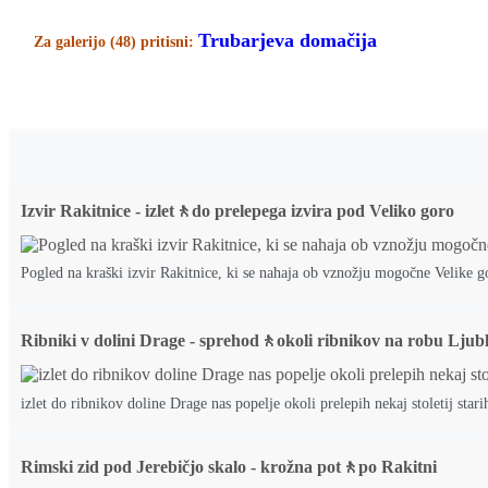
Trubarjeva domačija
Za galerijo (48) pritisni:
Izvir Rakitnice - izlet🚶do prelepega izvira pod Veliko goro
Pogled na kraški izvir Rakitnice, ki se nahaja ob vznožju mogočne Velike g
Ribniki v dolini Drage - sprehod🚶okoli ribnikov na robu Ljub
izlet do ribnikov doline Drage nas popelje okoli prelepih nekaj stoletij stari
Rimski zid pod Jerebičjo skalo - krožna pot🚶po Rakitni