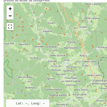
pritisni na ikone na zemljevidu
+
−
Lat: –, Long: –