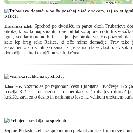
Sprehod po dvorišču in parku okoli Trubarjeve dom
Družinski izlet:
otroke, ki so komaj shodili. Sprehod lahko opravimo tudi z vozičko
igral, vendar moramo biti na najmlajše otroke ves čas pozorni, da n
zelo lep breg reke Rašice, ki teče mimo domačije. Prav tako j
sorazmerno širok mlinski kanal, ki je za najmlajše zlasti ob visoki
domačije sta tudi manjši muzej in krčma.
Vozimo se po regionalni cesti Ljubljana - Kočevje. Ko gr
Izhodišče:
naselja Rašica smo pozorni na smerokaz za Trubarjevo domačijo
križišča zavijemo desno in parkiramo levo na velikem urejenem parki
Po lastni želji se sprehodimo preko dvorišče Trubarjeve domač
Vzpon: