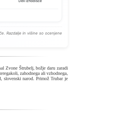
Deli izhodišče
e. Razdalje in višine so ocenjene
al Zvone Štrubelj, božje daru zaradi
teregakoli, zahodnega ali vzhodnega,
, slovenski narod. Primož Trubar je