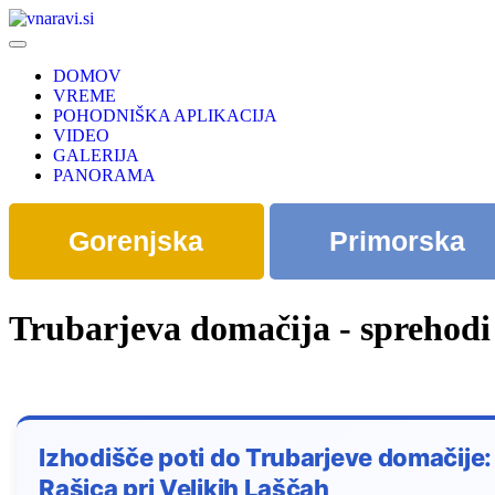
DOMOV
VREME
POHODNIŠKA APLIKACIJA
VIDEO
GALERIJA
PANORAMA
Gorenjska
Primorska
Trubarjeva domačija - sprehodi
Izhodišče poti do Trubarjeve domačije: 
Rašica pri Velikih Laščah