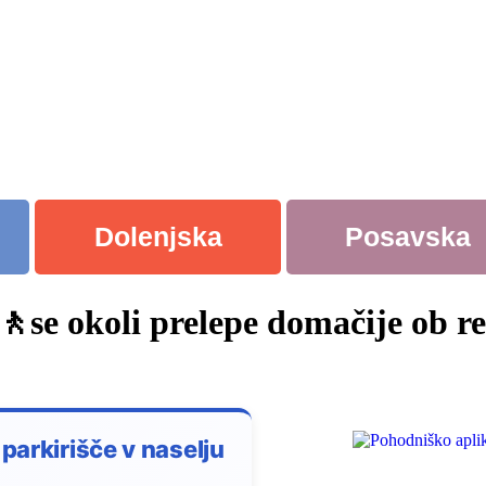
Dolenjska
Posavska
se okoli prelepe domačije ob re
parkirišče v naselju