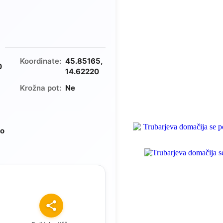
Koordinate:
45.85165,
0
14.62220
Krožna pot:
Ne
do