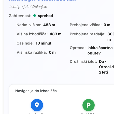
Izleti po južni Dolenjski
Zahtevnost:
sprehod
Nadm. višina:
483 m
Prehojena višina:
0 m
Višina izhodišča:
483 m
Prehojena razdalja:
30
m
Čas hoje:
10 minut
Oprema:
lahka športna
Višinska razlika:
0 m
obutev
Družinski izlet:
Da -
Otroci 
2 leti
Navigacija do izhodišča