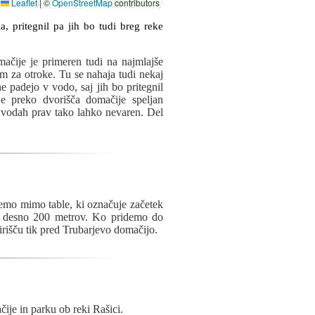
Leaflet
|
©
OpenStreetMap
contributors
ačije je primeren tudi na najmlajše
m za otroke. Tu se nahaja tudi nekaj
e padejo v vodo, saj jih bo pritegnil
e preko dvorišča domačije speljan
h vodah prav tako lahko nevaren. Del
emo mimo table, ki označuje začetek
, desno 200 metrov. Ko pridemo do
rišču tik pred Trubarjevo domačijo.
ije in parku ob reki Rašici.