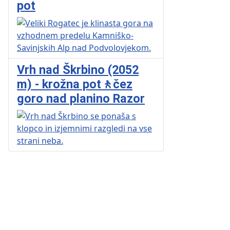
pot
Vrh nad Škrbino (2052
m) - krožna pot🚶čez
goro nad planino Razor
Pohodniška
Krožne
Išči
Novi
Po
Vreme
Facebook
Zemljevidi
aplikacija
poti
izlete
izleti
up