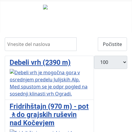
Vnesite del naslova
Filter
Počistite
Prikažite #
Debeli vrh (2390 m)
Fridrihštajn (970 m) - pot
🚶do grajskih ruševin
nad Kočevjem