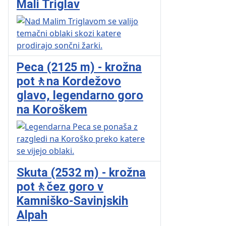
Mali Triglav
Peca (2125 m) - krožna
pot🚶na Kordežovo
glavo, legendarno goro
na Koroškem
Skuta (2532 m) - krožna
pot🚶čez goro v
Kamniško-Savinjskih
Alpah