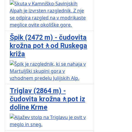
Špik (2472 m) - čudovita
krožna pot🚶od Ruskega
križa
Triglav (2864 m) -
čudovita krožna🚶pot iz
doline Krme