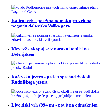
Kalični vrh - pot🚶na odmaknjen vrh na
pogorju dolenjske Velike gore
Klevevž - okopaj se v naravni toplici na
Dolenjskem
Kočevsko jezero - prelep sprehod🚶okoli
Rudniškega jezera
Livoldski vrh (994 m) - pot🚶na odmaknjen