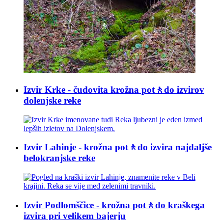
Izvir Krke - čudovita krožna pot🚶do izvirov
dolenjske reke
Izvir Lahinje - krožna pot🚶do izvira najdaljše
belokranjske reke
Izvir Podlomščice - krožna pot🚶do kraškega
izvira pri velikem bajerju