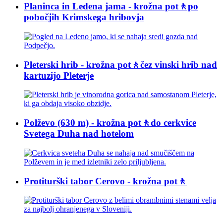
Planinca in Ledena jama - krožna pot🚶po
pobočjih Krimskega hribovja
Pleterski hrib - krožna pot🚶čez vinski hrib nad
kartuzijo Pleterje
Polževo (630 m) - krožna pot🚶do cerkvice
Svetega Duha nad hotelom
Protiturški tabor Cerovo - krožna pot🚶