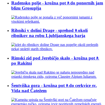
Radensko polje - krožna pot🚶do ponornih jam
blizu Grosuplja
Ribniki v dolini Drage - sprehod🚶okoli
ribnikov na robu Ljubljanskega barja
Rimski zid pod Jerebičjo skalo - krožna pot🚶
po Rakitni
Šentviška gora - krožna pot🚶do cerkvice sv.
Vida nad Čatežem