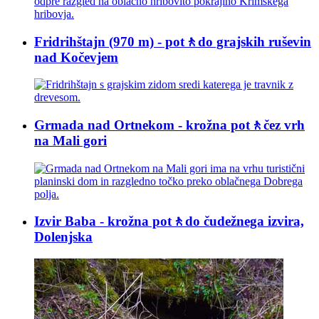
Fridrihštajn (970 m) - pot🚶do grajskih ruševin
nad Kočevjem
Grmada nad Ortnekom - krožna pot🚶čez vrh
na Mali gori
Izvir Baba - krožna pot🚶do čudežnega izvira,
Dolenjska