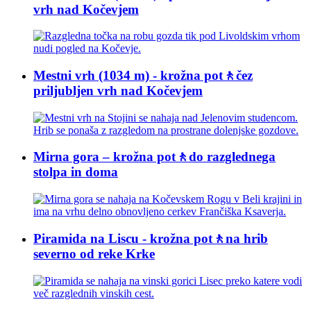
vrh nad Kočevjem
Mestni vrh (1034 m) - krožna pot🚶čez
priljubljen vrh nad Kočevjem
Mirna gora – krožna pot🚶do razglednega
stolpa in doma
Piramida na Liscu - krožna pot🚶na hrib
severno od reke Krke