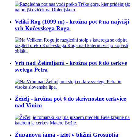
Veliki Rog (1099 m) - krožna pot🚶na najvišji
vrh Kočevskega Roga
Vrh nad Želimljami - krožna pot🚶do cerkve
svetega Petra
Žeželj - krožna pot🚶do skrivnostne cerkvice
nad Vinico
Županova jama - izlet v bližini Grosuplja