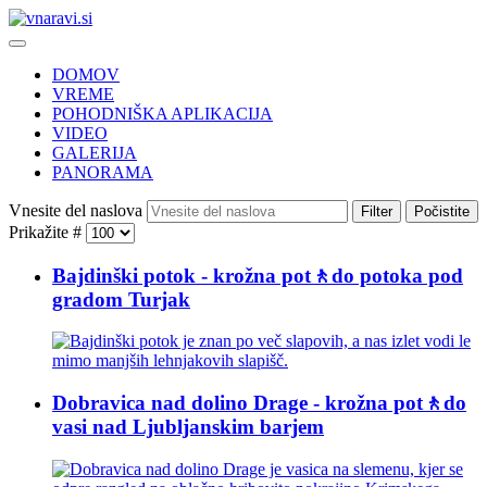
DOMOV
VREME
POHODNIŠKA APLIKACIJA
VIDEO
GALERIJA
PANORAMA
Vnesite del naslova
Filter
Počistite
Prikažite #
Bajdinški potok - krožna pot🚶do potoka pod
gradom Turjak
Dobravica nad dolino Drage - krožna pot🚶do
vasi nad Ljubljanskim barjem