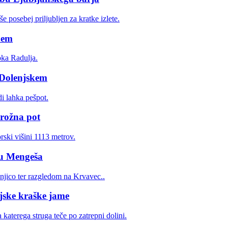
kem
 Dolenjskem
krožna pot
zu Mengeša
jske kraške jame