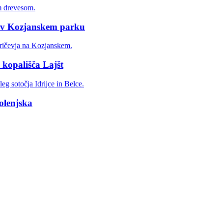
e v Kozjanskem parku
 kopališča Lajšt
olenjska