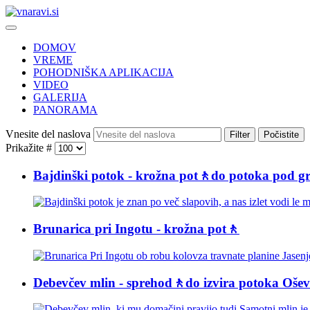
DOMOV
VREME
POHODNIŠKA APLIKACIJA
VIDEO
GALERIJA
PANORAMA
Vnesite del naslova
Filter
Počistite
Prikažite #
Bajdinški potok - krožna pot🚶do potoka pod 
Brunarica pri Ingotu - krožna pot🚶
Debevčev mlin - sprehod🚶do izvira potoka Oševe