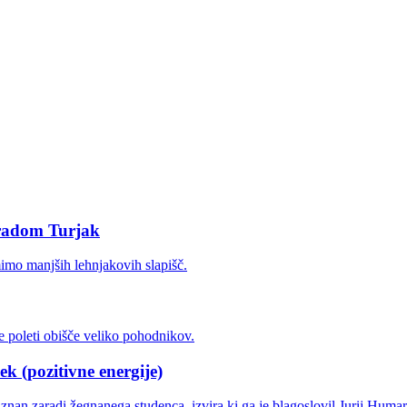
gradom Turjak
k (pozitivne energije)