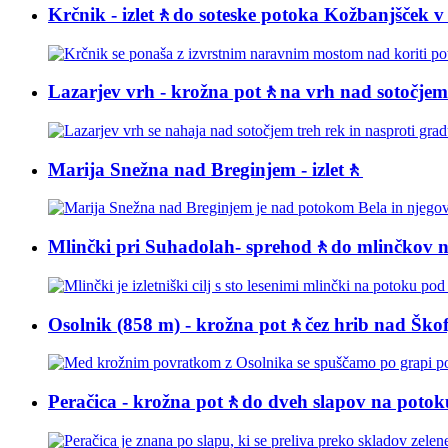
Krčnik - izlet🚶do soteske potoka Kožbanjšček v
Lazarjev vrh - krožna pot🚶na vrh nad sotočjem
Marija Snežna nad Breginjem - izlet🚶
Mlinčki pri Suhadolah- sprehod🚶do mlinčkov 
Osolnik (858 m) - krožna pot🚶čez hrib nad Ško
Peračica - krožna pot🚶do dveh slapov na poto