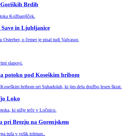
 Goriških Brdih
 Save in Ljubljanice
na potoku pod Koseškim hribom
fjo Loko
ku pri Brezju na Gorenjskem