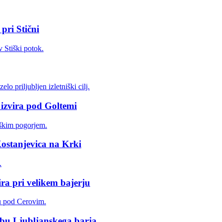
pri Stični
 izvira pod Goltemi
Kostanjevica na Krki
ra pri velikem bajerju
obu Ljubljanskega barja