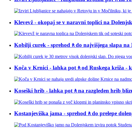
Klevevž - okopaj se v naravni toplici na Dolenjs
Kobilji curek - sprehod🚶do najvišjega slapa na
Koča v Krnici - lahka pot🚶od Ruskega križa - 
Koseški hrib - lahka pot🚶na razgleden hrib bli
Kostanjeviška jama - sprehod🚶do prelepe dolen