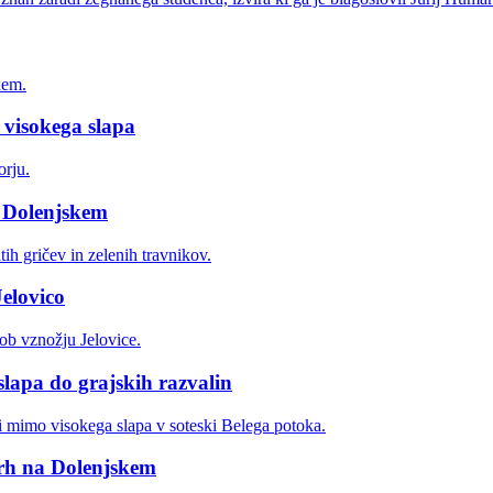
 visokega slapa
a Dolenjskem
elovico
lapa do grajskih razvalin
vrh na Dolenjskem