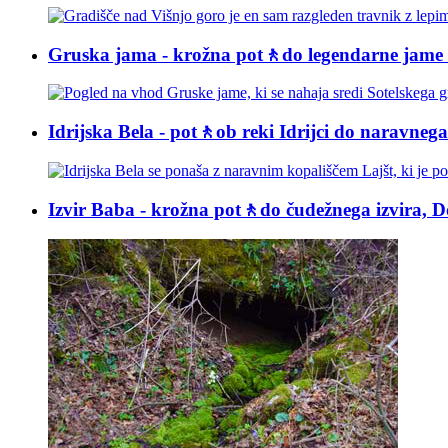
Gruska jama - krožna pot🚶do legendarne jam
Idrijska Bela - pot🚶ob reki Idrijci do naravnega
Izvir Baba - krožna pot🚶do čudežnega izvira, D