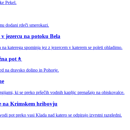
j v jezercu na potoku Bela
žna pot🚶
ne
ve na Krimskem hribovju