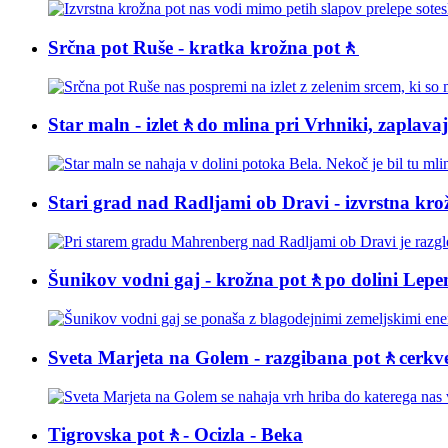
Srčna pot Ruše - kratka krožna pot🚶
Star maln - izlet🚶do mlina pri Vrhniki, zaplava
Stari grad nad Radljami ob Dravi - izvrstna kro
Šunikov vodni gaj - krožna pot🚶po dolini Lepe
Sveta Marjeta na Golem - razgibana pot🚶cerk
Tigrovska pot🚶- Ocizla - Beka