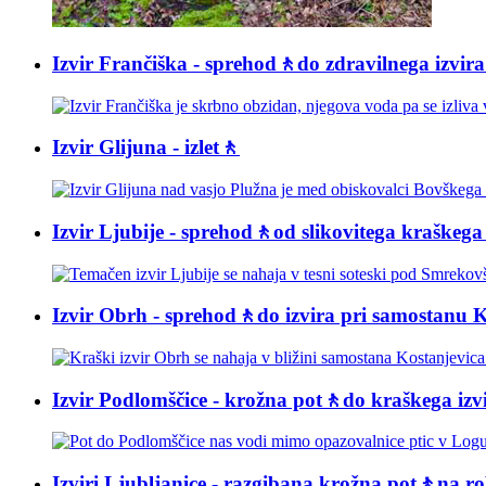
Izvir Frančiška - sprehod🚶do zdravilnega izvira 
Izvir Glijuna - izlet🚶
Izvir Ljubije - sprehod🚶od slikovitega kraškega
Izvir Obrh - sprehod🚶do izvira pri samostanu 
Izvir Podlomščice - krožna pot🚶do kraškega izvi
Izviri Ljubljanice - razgibana krožna pot🚶na r