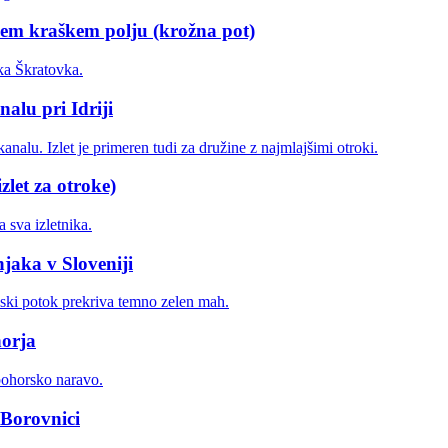
kem kraškem polju (krožna pot)
lu pri Idriji
zlet za otroke)
jaka v Sloveniji
horja
 Borovnici