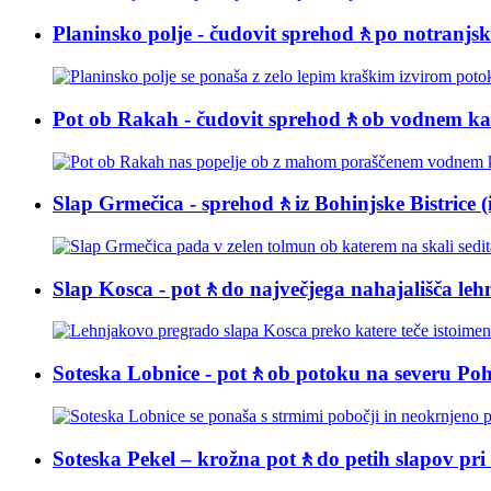
Planinsko polje - čudovit sprehod🚶po notranjs
Pot ob Rakah - čudovit sprehod🚶ob vodnem kana
Slap Grmečica - sprehod🚶iz Bohinjske Bistrice (i
Slap Kosca - pot🚶do največjega nahajališča lehn
Soteska Lobnice - pot🚶ob potoku na severu Po
Soteska Pekel – krožna pot🚶do petih slapov pri