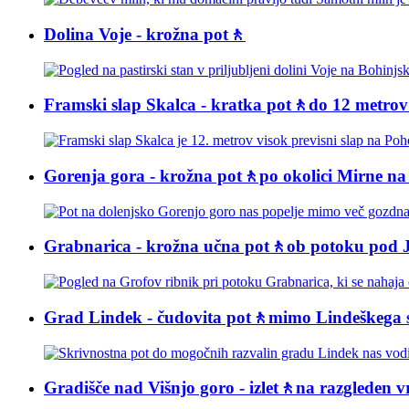
Dolina Voje - krožna pot🚶
Framski slap Skalca - kratka pot🚶do 12 metrov
Gorenja gora - krožna pot🚶po okolici Mirne n
Grabnarica - krožna učna pot🚶ob potoku pod J
Grad Lindek - čudovita pot🚶mimo Lindeškega s
Gradišče nad Višnjo goro - izlet🚶na razgleden 