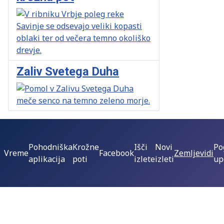
Zaliv Svetega Duha
Pohodniška
Krožne
Išči
Novi
Po
Vreme
Facebook
Zemljevidi
aplikacija
poti
izlete
izleti
up