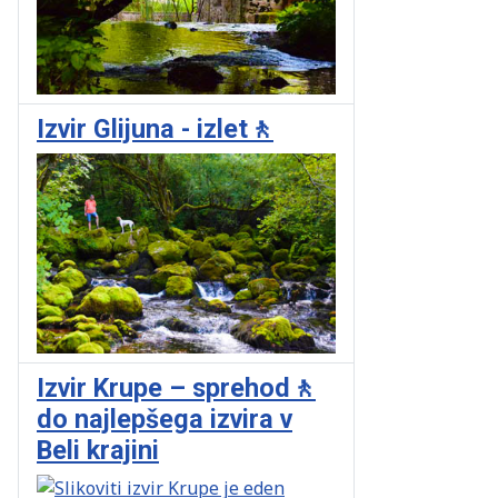
Izvir Glijuna - izlet🚶
Izvir Krupe – sprehod🚶
do najlepšega izvira v
Beli krajini