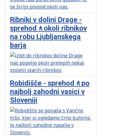
Ribniki v dolini Drage -
sprehod🚶okoli ribnikov
na robu Ljubljanskega
barja
Robidišče - sprehod🚶po
najbolj zahodni vasici v
Sloveniji