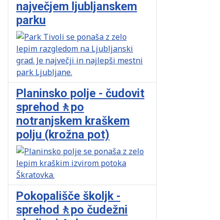
največjem ljubljanskem
parku
Planinsko polje - čudovit
sprehod🚶po
notranjskem kraškem
polju (krožna pot)
Pokopališče školjk -
sprehod🚶po čudežni