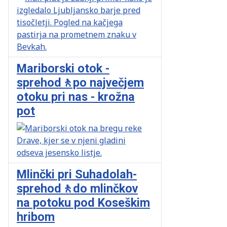
Mariborski otok -
sprehod🚶po največjem
otoku pri nas - krožna
pot
Mlinčki pri Suhadolah-
sprehod🚶do mlinčkov
na potoku pod Koseškim
hribom