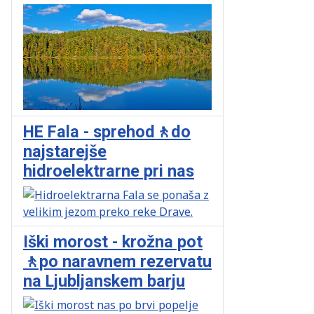
HE Fala - sprehod🚶do
najstarejše
hidroelektrarne pri nas
Iški morost - krožna pot
🚶po naravnem rezervatu
na Ljubljanskem barju