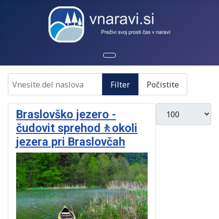
Vnesite del naslova
Filter
Počistite
Prikažite #
Braslovško jezero -
čudovit sprehod🚶okoli
jezera pri Braslovčah