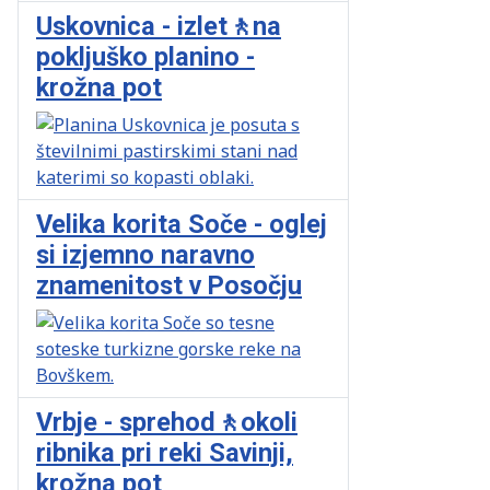
Uskovnica - izlet🚶na
pokljuško planino -
krožna pot
Velika korita Soče - oglej
si izjemno naravno
znamenitost v Posočju
Vrbje - sprehod🚶okoli
ribnika pri reki Savinji,
krožna pot