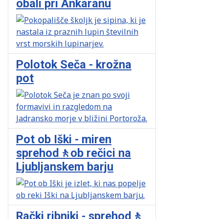
obali pri Ankaranu
Polotok Seča - krožna
pot
Pot ob Iški - miren
sprehod🚶ob rečici na
Ljubljanskem barju
Rački ribniki - sprehod🚶