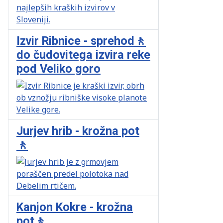
Izvir Ribnice - sprehod🚶
do čudovitega izvira reke
pod Veliko goro
Jurjev hrib - krožna pot
🚶
Kanjon Kokre - krožna
pot🚶