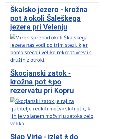
Škalsko jezero - krožna
pot🚶okoli Šaleškega
jezera pri Velenju
Škocjanski zatok -
krožna pot🚶po
rezervatu pri Kopru
Slap Virje - izlet🚶do