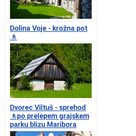
Dolina Voje - krožna pot
🚶
Dvorec Viltuš - sprehod
🚶po prelepem grajskem
parku blizu Maribora